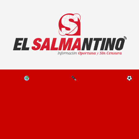
El Salmantino - medios/noticias/editorial
NAL
EL MUNDO
EDITORIALES
D