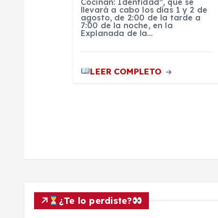
Cocinan: Identidad”, que se
e
llevará a cabo los días 1 y 2 de
agosto, de 2:00 de la tarde a
7:00 de la noche, en la
Explanada de la…
n
t
LEER COMPLETO
r
a
d
a
s
¿Te lo perdiste?