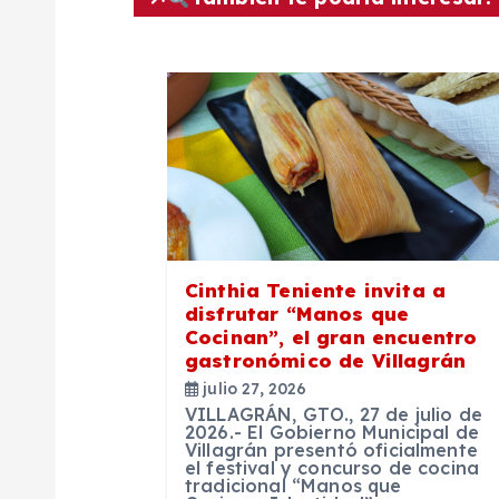
g
a
c
i
ó
Cinthia Teniente invita a
disfrutar “Manos que
n
Cocinan”, el gran encuentro
gastronómico de Villagrán
julio 27, 2026
d
VILLAGRÁN, GTO., 27 de julio de
2026.- El Gobierno Municipal de
Villagrán presentó oficialmente
e
el festival y concurso de cocina
tradicional “Manos que