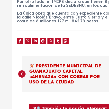
Por otro lado, el IMIPE declara que tienen 8
retroalimentación de la SEDESHU, en los cuale
La única obra que cuenta con expediente co
la calle Nicolás Bravo, entre Justo Sierra y e
costo de 6 millones 127 mil 842.78 pesos.
N
PRESIDENTE MUNICIPAL DE
GUANAJUATO CAPITAL
a
«AMENAZA» CON COBRAR POR
USO DE LA CIUDAD
v
e
También te podría interesar: