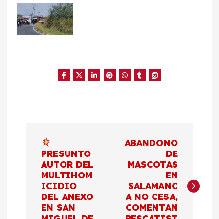
N
ABANDONO
a
PRESUNTO
DE
AUTOR DEL
MASCOTAS
MULTIHOM
EN
v
ICIDIO
SALAMANC
DEL ANEXO
A NO CESA,
e
EN SAN
COMENTAN
MIGUEL DE
RESCATIST