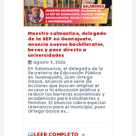
n
t
r
Maestro salmantino, delegado
de la SEP en Guanajuato,
anuncia nuevos bachilleratos,
a
becas y pase directo a
universidades
d
agosto 5, 2026
En Salamanca, el delegado de la
Secretaría de Educación Pública
a
en Guanajuato, Juan Ortega
Gasca, anunció una serie de
acciones que buscan ampliar el
s
acceso a la educación pública y
reducir las barreras económicas y
académicas para estudiantes y
familias. El anuncio cobra especial
relevancia para el municipio, pues
Ortega Gasca es…
LEER COMPLETO