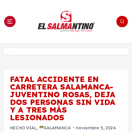
S
a
l
t
a
r
a
l
c
o
El Salmantino - medios/noticias/editorial
n
t
e
Inicio
n
i
d
o
FATAL ACCIDENTE EN
CARRETERA SALAMANCA-
JUVENTINO ROSAS, DEJA
DOS PERSONAS SIN VIDA
Y A TRES MÁS
LESIONADOS
HECHO VIAL
,
SALAMANCA
noviembre 5, 2024