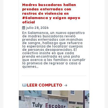
e
Madres buscadoras hallan
prendas enterradas con
rastros de violencia en
n
#Salamanca y exigen apoyo
oficial
t
julio 28, 2026
En Salamanca, un nuevo operativo
de madres buscadoras reveló
r
prendas enterradas con manchas
de sangre, hallazgo que refuerza
la esperanza de localizar cuerpos
de personas desaparecidas. El
a
colectivo insiste en que cada
prenda encontrada es una pista
que acerca a las familias a cumplir
d
la promesa de regresar a casa a
quienes…
a
LEER COMPLETO
s