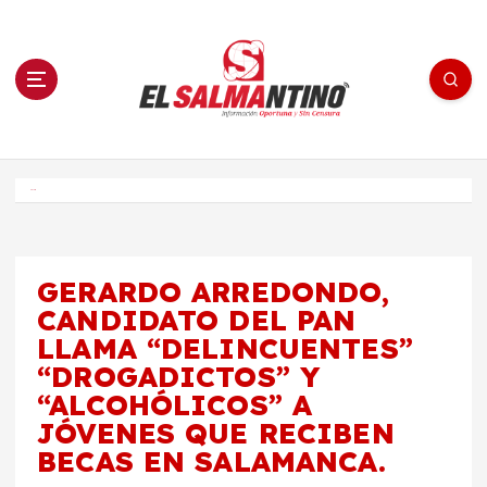
S
a
l
t
a
r
a
l
c
o
El Salmantino - medios/noticias/editorial
n
t
e
Inicio
n
i
d
o
GERARDO ARREDONDO,
CANDIDATO DEL PAN
LLAMA “DELINCUENTES”
“DROGADICTOS” Y
“ALCOHÓLICOS” A
JÓVENES QUE RECIBEN
BECAS EN SALAMANCA.