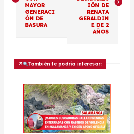
MAYOR
IÓN DE
e
GENERACI
RENATA
ÓN DE
GERALDIN
g
BASURA
E DE 2
AÑOS
a
c
También te podría interesar:
i
ó
n
d
e