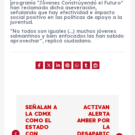
programa “Jóvenes Construyendo el Futuro”
han reclamado dicha aseveración,
señalando que hay efectividad e impacto
social positivo en las políticas de apoyo a la
juventud.
“No todos son iguales (…) muchos jóvenes
salmantinos y bien enfocados las han sabido
aprovechar”, replicó ciudadano.
N
SEÑALAN A
ACTIVAN
a
LA CDMX
ALERTA
COMO EL
AMBER POR
ESTADO
LA
v
CON
DESAPARIC