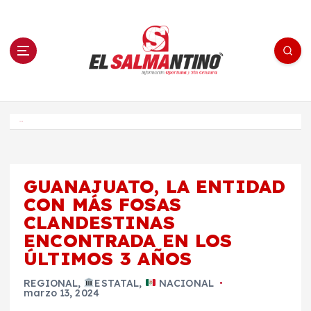
S
a
l
t
a
r
a
l
c
o
El Salmantino - medios/noticias/editorial
n
t
e
Inicio
n
i
d
o
GUANAJUATO, LA ENTIDAD
CON MÁS FOSAS
CLANDESTINAS
ENCONTRADA EN LOS
ÚLTIMOS 3 AÑOS
REGIONAL
,
ESTATAL
,
NACIONAL
marzo 13, 2024