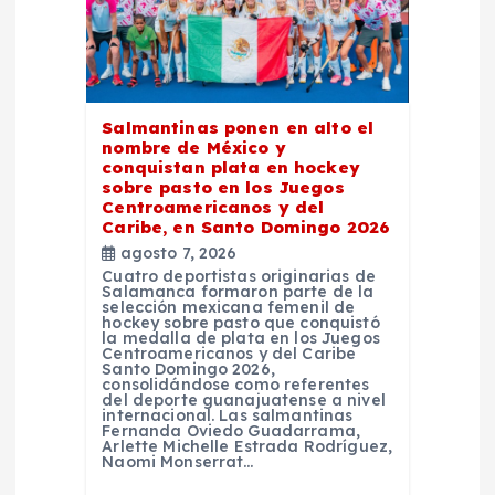
e
e
Salmantinas ponen en alto el
n
nombre de México y
conquistan plata en hockey
sobre pasto en los Juegos
t
Centroamericanos y del
Caribe, en Santo Domingo 2026
r
agosto 7, 2026
Cuatro deportistas originarias de
Salamanca formaron parte de la
a
selección mexicana femenil de
hockey sobre pasto que conquistó
la medalla de plata en los Juegos
d
Centroamericanos y del Caribe
Santo Domingo 2026,
consolidándose como referentes
del deporte guanajuatense a nivel
a
internacional. Las salmantinas
Fernanda Oviedo Guadarrama,
Arlette Michelle Estrada Rodríguez,
s
Naomi Monserrat…