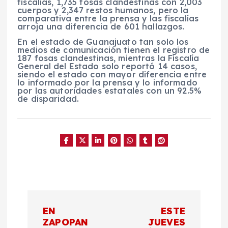
fiscalías, 1,735 fosas clandestinas con 2,003
cuerpos y 2,347 restos humanos, pero la
comparativa entre la prensa y las fiscalías
arroja una diferencia de 601 hallazgos.
En el estado de Guanajuato tan solo los
medios de comunicación tienen el registro de
187 fosas clandestinas, mientras la Fiscalía
General del Estado solo reportó 14 casos,
siendo el estado con mayor diferencia entre
lo informado por la prensa y lo informado
por las autoridades estatales con un 92.5%
de disparidad.
N
EN
ESTE
a
ZAPOPAN
JUEVES