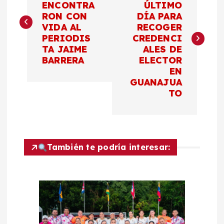
ENCONTRA
ÚLTIMO
RON CON
DÍA PARA
v
VIDA AL
RECOGER
PERIODIS
CREDENCI
e
TA JAIME
ALES DE
BARRERA
ELECTOR
g
EN
GUANAJUA
a
TO
c
i
También te podría interesar:
ó
n
d