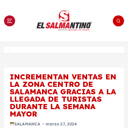
S
a
l
t
a
r
a
l
c
o
El Salmantino - medios/noticias/editorial
n
t
e
Inicio
n
i
d
o
INCREMENTAN VENTAS EN
LA ZONA CENTRO DE
SALAMANCA GRACIAS A LA
LLEGADA DE TURISTAS
DURANTE LA SEMANA
MAYOR
SALAMANCA
marzo 27, 2024