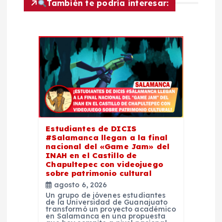
ó
También te podría interesar:
n
d
e
e
n
Estudiantes de DICIS
#Salamanca llegan a la final
t
nacional del «Game Jam» del
INAH en el Castillo de
Chapultepec con videojuego
r
sobre patrimonio cultural
agosto 6, 2026
a
Un grupo de jóvenes estudiantes
de la Universidad de Guanajuato
transformó un proyecto académico
en Salamanca en una propuesta