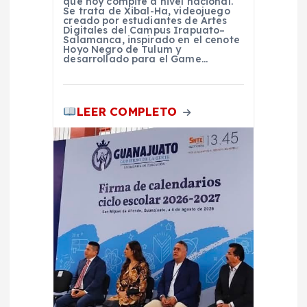
d
que hoy compite a nivel nacional.
Se trata de Xibal-Ha, videojuego
creado por estudiantes de Artes
a
Digitales del Campus Irapuato–
Salamanca, inspirado en el cenote
Hoyo Negro de Tulum y
s
desarrollado para el Game…
LEER COMPLETO