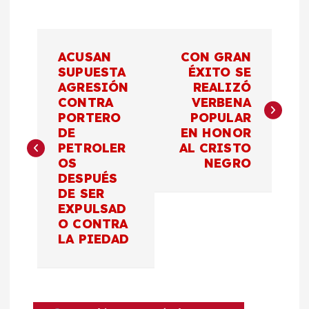
N
ACUSAN
CON GRAN
a
SUPUESTA
ÉXITO SE
AGRESIÓN
REALIZÓ
CONTRA
VERBENA
v
PORTERO
POPULAR
DE
EN HONOR
e
PETROLER
AL CRISTO
OS
NEGRO
g
DESPUÉS
DE SER
a
EXPULSAD
O CONTRA
c
LA PIEDAD
i