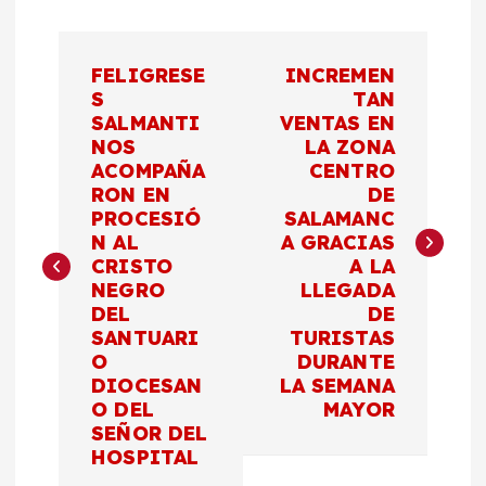
N
FELIGRESE
INCREMEN
a
S
TAN
SALMANTI
VENTAS EN
NOS
LA ZONA
v
ACOMPAÑA
CENTRO
RON EN
DE
e
PROCESIÓ
SALAMANC
N AL
A GRACIAS
g
CRISTO
A LA
NEGRO
LLEGADA
a
DEL
DE
SANTUARI
TURISTAS
c
O
DURANTE
DIOCESAN
LA SEMANA
O DEL
MAYOR
i
SEÑOR DEL
HOSPITAL
ó