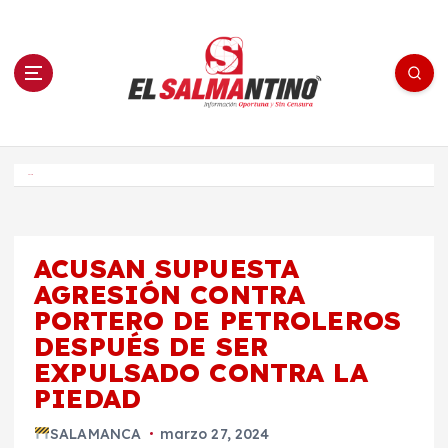
S
a
l
t
a
r
a
l
c
o
El Salmantino - medios/noticias/editorial
n
t
e
Inicio
n
i
d
o
ACUSAN SUPUESTA
AGRESIÓN CONTRA
PORTERO DE PETROLEROS
DESPUÉS DE SER
EXPULSADO CONTRA LA
PIEDAD
SALAMANCA
marzo 27, 2024