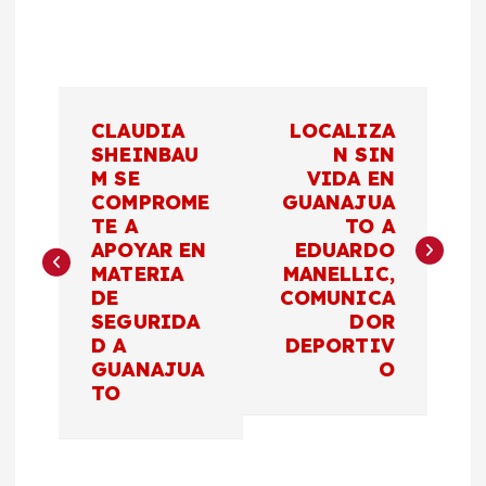
N
CLAUDIA
LOCALIZA
a
SHEINBAU
N SIN
M SE
VIDA EN
COMPROME
GUANAJUA
v
TE A
TO A
APOYAR EN
EDUARDO
e
MATERIA
MANELLIC,
DE
COMUNICA
g
SEGURIDA
DOR
D A
DEPORTIV
a
GUANAJUA
O
TO
c
i