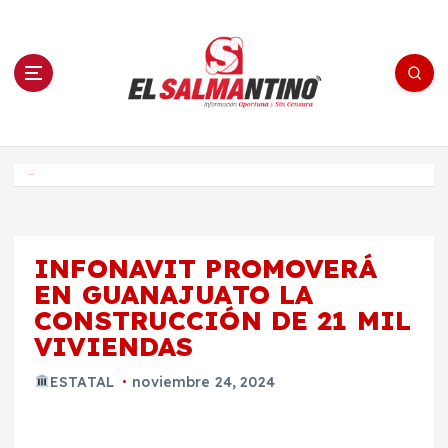
S
a
l
t
a
r
a
l
c
o
El Salmantino - medios/noticias/editorial
n
t
e
Inicio
n
i
d
o
INFONAVIT PROMOVERÁ
EN GUANAJUATO LA
CONSTRUCCIÓN DE 21 MIL
VIVIENDAS
ESTATAL
noviembre 24, 2024