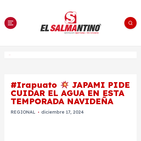
S
a
l
t
a
r
a
l
c
o
El Salmantino - medios/noticias/editorial
n
t
e
Inicio
n
i
d
o
#Irapuato
JAPAMI PIDE
CUIDAR EL AGUA EN ESTA
TEMPORADA NAVIDEÑA
REGIONAL
diciembre 17, 2024