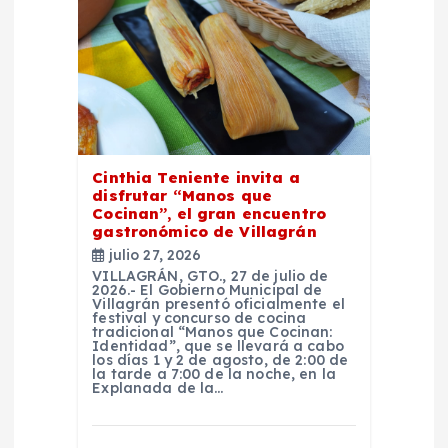
d
e
e
n
Cinthia Teniente invita a
disfrutar “Manos que
t
Cocinan”, el gran encuentro
gastronómico de Villagrán
r
julio 27, 2026
VILLAGRÁN, GTO., 27 de julio de
2026.- El Gobierno Municipal de
a
Villagrán presentó oficialmente el
festival y concurso de cocina
tradicional “Manos que Cocinan:
Identidad”, que se llevará a cabo
d
los días 1 y 2 de agosto, de 2:00 de
la tarde a 7:00 de la noche, en la
Explanada de la…
a