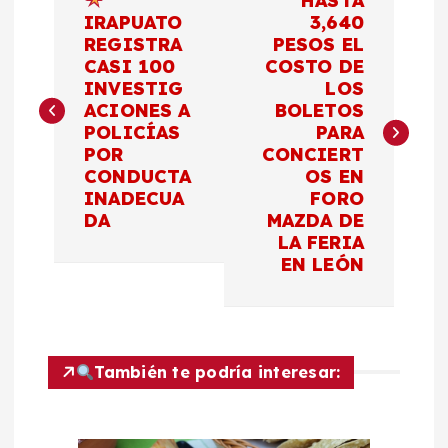
HASTA
a
IRAPUATO
3,640
REGISTRA
PESOS EL
CASI 100
COSTO DE
v
INVESTIG
LOS
ACIONES A
BOLETOS
e
POLICÍAS
PARA
POR
CONCIERT
g
CONDUCTA
OS EN
INADECUA
FORO
a
DA
MAZDA DE
LA FERIA
c
EN LEÓN
i
ó
También te podría interesar:
n