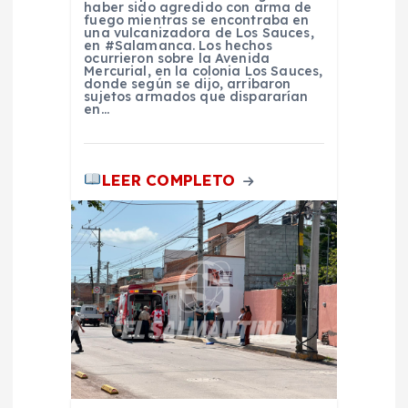
haber sido agredido con arma de
d
fuego mientras se encontraba en
una vulcanizadora de Los Sauces,
en #Salamanca. Los hechos
ocurrieron sobre la Avenida
a
Mercurial, en la colonia Los Sauces,
donde según se dijo, arribaron
sujetos armados que dispararían
s
en…
LEER COMPLETO