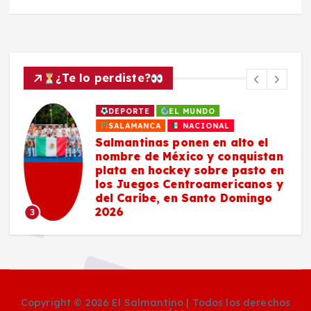
¿Te lo perdiste?
DEPORTE
EL MUNDO
SALAMANCA
NACIONAL
Salmantinas ponen en alto el
nombre de México y conquistan
plata en hockey sobre pasto en
los Juegos Centroamericanos y
del Caribe, en Santo Domingo
2026
3
Copyright © 2026 El Salmantino | Todos los derechos