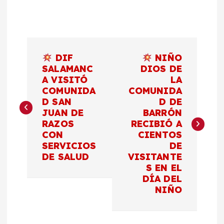
N
DIF
NIÑO
a
SALAMANC
DIOS DE
A VISITÓ
LA
COMUNIDA
COMUNIDA
v
D SAN
D DE
JUAN DE
BARRÓN
e
RAZOS
RECIBIÓ A
CON
CIENTOS
g
SERVICIOS
DE
DE SALUD
VISITANTE
a
S EN EL
DÍA DEL
c
NIÑO
i