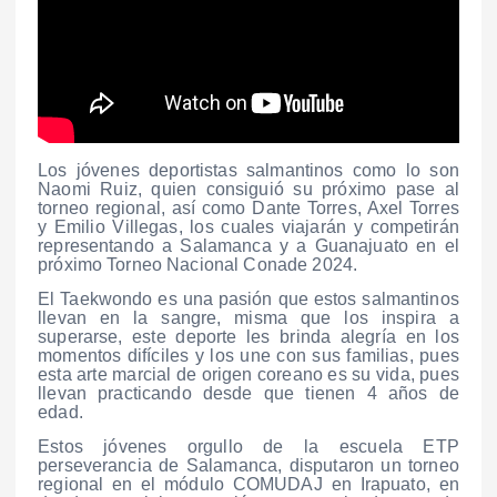
Los jóvenes deportistas salmantinos como lo son
Naomi Ruiz, quien consiguió su próximo pase al
torneo regional, así como Dante Torres, Axel Torres
y Emilio Villegas, los cuales viajarán y competirán
representando a Salamanca y a Guanajuato en el
próximo Torneo Nacional Conade 2024.
El Taekwondo es una pasión que estos salmantinos
llevan en la sangre, misma que los inspira a
superarse, este deporte les brinda alegría en los
momentos difíciles y los une con sus familias, pues
esta arte marcial de origen coreano es su vida, pues
llevan practicando desde que tienen 4 años de
edad.
Estos jóvenes orgullo de la escuela ETP
perseverancia de Salamanca, disputaron un torneo
regional en el módulo COMUDAJ en Irapuato, en