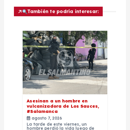
ó
También te podría interesar:
n
d
e
e
n
t
Asesinan a un hombre en
vulcanizadora de Los Sauces,
r
#Salamanca
agosto 7, 2026
a
La tarde de este viernes, un
hombre perdió la vida luego de