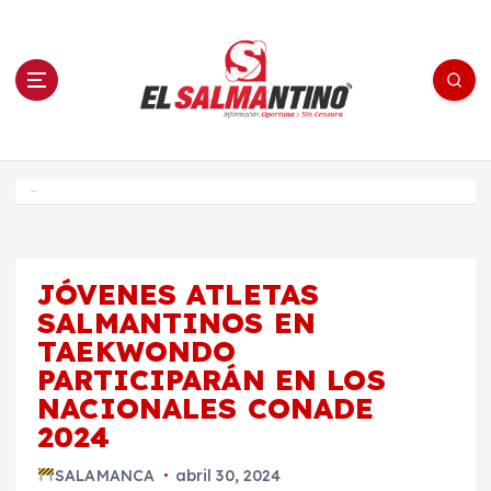
S
a
l
t
a
r
a
l
c
o
El Salmantino - medios/noticias/editorial
n
t
e
Inicio
n
i
d
o
JÓVENES ATLETAS
SALMANTINOS EN
TAEKWONDO
PARTICIPARÁN EN LOS
NACIONALES CONADE
2024
SALAMANCA
abril 30, 2024