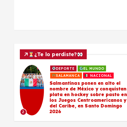
s
¿Te lo perdiste?
DEPORTE
EL MUNDO
a
SALAMANCA
NACIONAL
Salmantinas ponen en alto el
nombre de México y conquistan
plata en hockey sobre pasto en
los Juegos Centroamericanos y
del Caribe, en Santo Domingo
2026
2