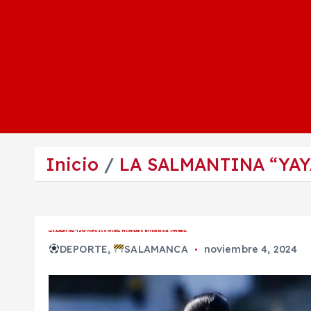
Inicio
LA SALMANTINA “YAY
LA SALMANTINA “YAYA” MUÑOZ CONTINÚA TRIUNFANDO EN TIGRES SUB 19 FEMENIL
DEPORTE
,
SALAMANCA
noviembre 4, 2024