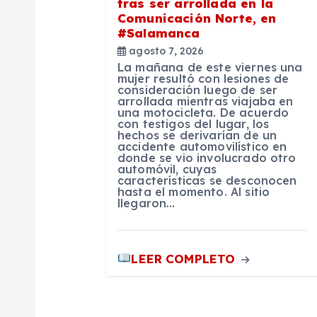
tras ser arrollada en la
Comunicación Norte, en
e
#Salamanca
agosto 7, 2026
e
La mañana de este viernes una
mujer resultó con lesiones de
consideración luego de ser
n
arrollada mientras viajaba en
una motocicleta. De acuerdo
con testigos del lugar, los
hechos se derivarían de un
t
accidente automovilístico en
donde se vio involucrado otro
automóvil, cuyas
r
características se desconocen
hasta el momento. Al sitio
llegaron…
a
LEER COMPLETO
d
a