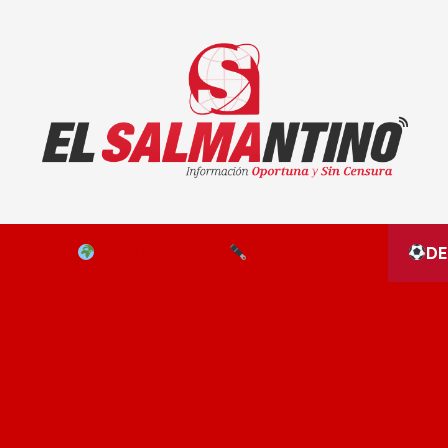
El Salmantino - medios/noticias/editorial
NAL
EL MUNDO
EDITORIALES
D