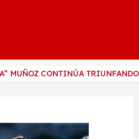
A” MUÑOZ CONTINÚA TRIUNFANDO 