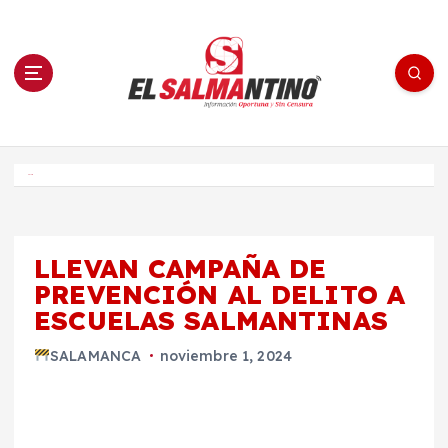
S
a
l
t
a
r
a
l
c
o
El Salmantino - medios/noticias/editorial
n
t
e
Inicio
n
i
d
o
LLEVAN CAMPAÑA DE
PREVENCIÓN AL DELITO A
ESCUELAS SALMANTINAS
SALAMANCA
noviembre 1, 2024