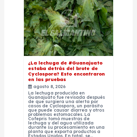
d
e
e
n
t
¿La lechuga de #Guanajuato
estaba detrás del brote de
Cyclospora? Esto encontraron
r
en las pruebas
agosto 8, 2026
a
La lechuga producida en
Guanajuato fue revisada después
de que surgiera una alerta por
casos de Cyclospora, un parásito
d
que puede causar diarrea y otros
problemas estomacales. La
Cofepris tomó muestras de
a
lechuga y del agua utilizada
durante su procesamiento en una
planta que exporta productos a
Estados Unidos. En total, se…