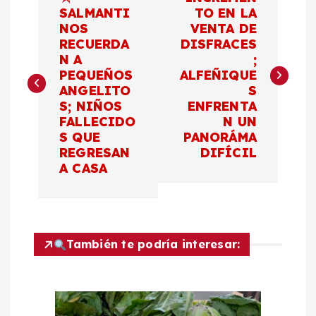
a
SALMANTI
TO EN LA
NOS
VENTA DE
RECUERDA
DISFRACES
v
N A
;
PEQUEÑOS
ALFEÑIQUE
e
ANGELITO
S
S; NIÑOS
ENFRENTA
g
FALLECIDO
N UN
S QUE
PANORÁMA
a
REGRESAN
DIFÍCIL
A CASA
c
i
También te podría interesar:
ó
n