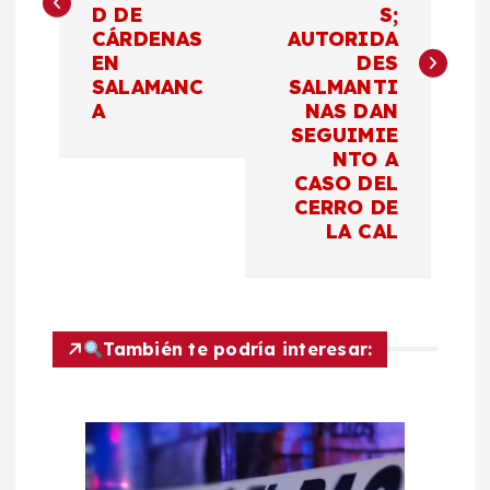
D DE
S;
e
CÁRDENAS
AUTORIDA
EN
DES
g
SALAMANC
SALMANTI
A
NAS DAN
a
SEGUIMIE
NTO A
c
CASO DEL
CERRO DE
LA CAL
i
ó
n
También te podría interesar:
d
e