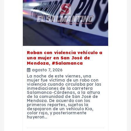
e
n
t
r
Roban con violencia vehículo a
una mujer en San José de
a
Mendoza, #Salamanca
agosto 7, 2026
d
La noche de este viernes, una
mujer fue víctima de un robo con
violencia cuando circulaba por las
inmediaciones de la carretera
a
Salamanca-Cárdenas, a la altura
de la comunidad de San José de
Mendoza. De acuerdo con los
s
primeros reportes, sujetos la
despojaron de un vehículo Kia,
color rojo, y posteriormente
huyeron…