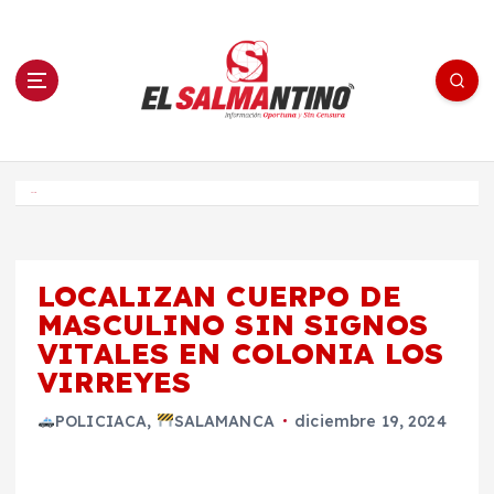
S
a
l
t
a
r
a
l
c
o
El Salmantino - medios/noticias/editorial
n
t
e
Inicio
n
i
d
o
LOCALIZAN CUERPO DE
MASCULINO SIN SIGNOS
VITALES EN COLONIA LOS
VIRREYES
POLICIACA
,
SALAMANCA
diciembre 19, 2024