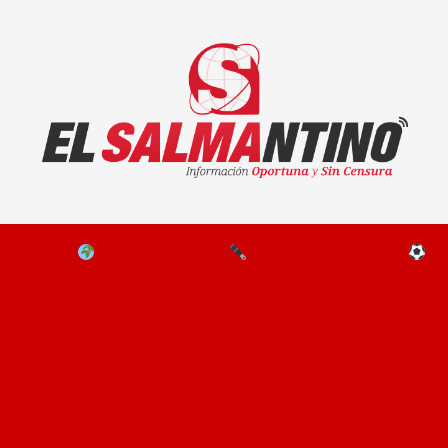
El Salmantino - medios/noticias/editorial
NAL
EL MUNDO
EDITORIALES
D