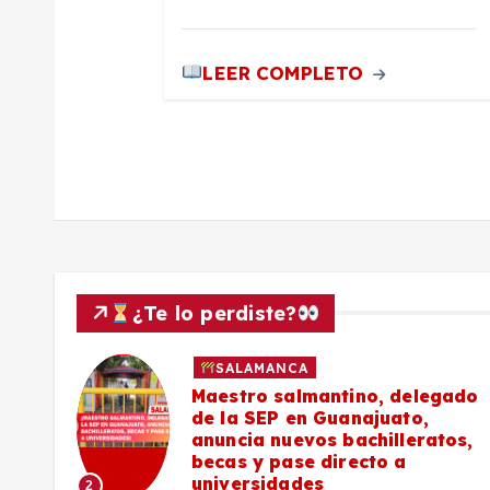
d
a
LEER COMPLETO
s
¿Te lo perdiste?
SALAMANCA
027
Maestro salmantino, delegado
de la SEP en Guanajuato,
s de
anuncia nuevos bachilleratos,
becas y pase directo a
universidades
2