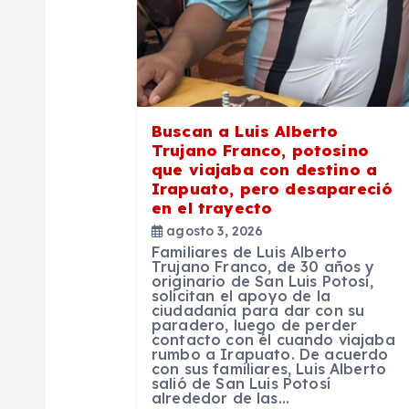
n
d
e
Buscan a Luis Alberto
Trujano Franco, potosino
e
que viajaba con destino a
Irapuato, pero desapareció
en el trayecto
n
agosto 3, 2026
Familiares de Luis Alberto
t
Trujano Franco, de 30 años y
originario de San Luis Potosí,
solicitan el apoyo de la
ciudadanía para dar con su
r
paradero, luego de perder
contacto con él cuando viajaba
rumbo a Irapuato. De acuerdo
a
con sus familiares, Luis Alberto
salió de San Luis Potosí
alrededor de las…