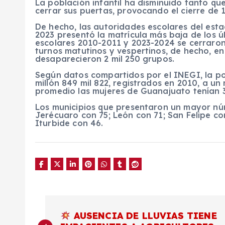
La población infantil ha disminuido tanto qu
cerrar sus puertas, provocando el cierre de 1
De hecho, las autoridades escolares del esta
2023 presentó la matrícula más baja de los úl
escolares 2010-2011 y 2023-2024 se cerraron 
turnos matutinos y vespertinos, de hecho, e
desaparecieron 2 mil 250 grupos.
Según datos compartidos por el INEGI, la po
millón 849 mil 822, registrados en 2010, a un
promedio las mujeres de Guanajuato tenían 3.
Los municipios que presentaron un mayor nú
Jerécuaro con 75; León con 71; San Felipe co
Iturbide con 46.
N
AUSENCIA DE LLUVIAS TIENE