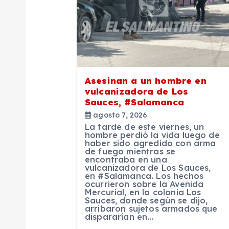
i
ó
n
Asesinan a un hombre en
vulcanizadora de Los
d
Sauces, #Salamanca
agosto 7, 2026
e
La tarde de este viernes, un
hombre perdió la vida luego de
haber sido agredido con arma
de fuego mientras se
e
encontraba en una
vulcanizadora de Los Sauces,
en #Salamanca. Los hechos
n
ocurrieron sobre la Avenida
Mercurial, en la colonia Los
Sauces, donde según se dijo,
arribaron sujetos armados que
t
dispararían en…