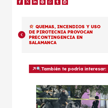
N
QUEMAS, INCENDIOS Y USO
DE PIROTECNIA PROVOCAN
a
PRECONTINGENCIA EN
SALAMANCA
v
e
También te podría interesar:
g
a
c