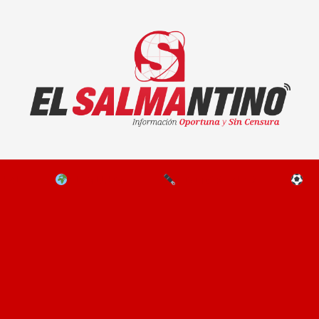
El Salmantino - medios/noticias/editorial
NAL
EL MUNDO
EDITORIALES
D