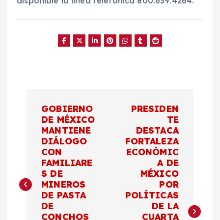
disponible la línea telefónica 800.639.4264.
N
GOBIERNO
PRESIDEN
a
DE MÉXICO
TE
MANTIENE
DESTACA
DIÁLOGO
FORTALEZA
v
CON
ECONÓMIC
FAMILIARE
A DE
e
S DE
MÉXICO
MINEROS
POR
g
DE PASTA
POLÍTICAS
DE
DE LA
CONCHOS
CUARTA