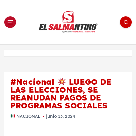
S
a
l
t
a
r
a
l
c
o
El Salmantino - medios/noticias/editorial
n
t
e
Inicio
n
i
d
o
#Nacional
LUEGO DE
LAS ELECCIONES, SE
REANUDAN PAGOS DE
PROGRAMAS SOCIALES
NACIONAL
junio 13, 2024