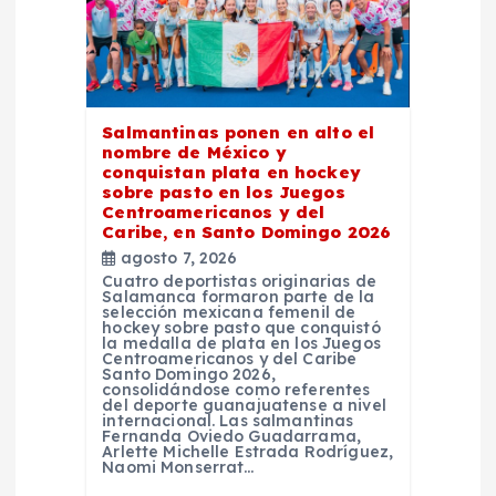
r
a
Salmantinas ponen en alto el
d
nombre de México y
conquistan plata en hockey
sobre pasto en los Juegos
a
Centroamericanos y del
Caribe, en Santo Domingo 2026
s
agosto 7, 2026
Cuatro deportistas originarias de
Salamanca formaron parte de la
selección mexicana femenil de
hockey sobre pasto que conquistó
la medalla de plata en los Juegos
Centroamericanos y del Caribe
Santo Domingo 2026,
consolidándose como referentes
del deporte guanajuatense a nivel
internacional. Las salmantinas
Fernanda Oviedo Guadarrama,
Arlette Michelle Estrada Rodríguez,
Naomi Monserrat…