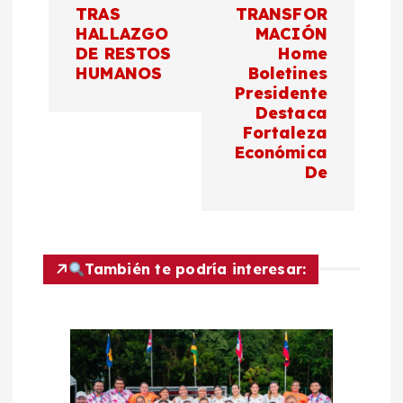
a
TRAS
TRANSFOR
c
HALLAZGO
MACIÓN
DE RESTOS
Home
HUMANOS
Boletines
i
Presidente
Destaca
ó
Fortaleza
Económica
n
De
d
e
También te podría interesar:
e
n
t