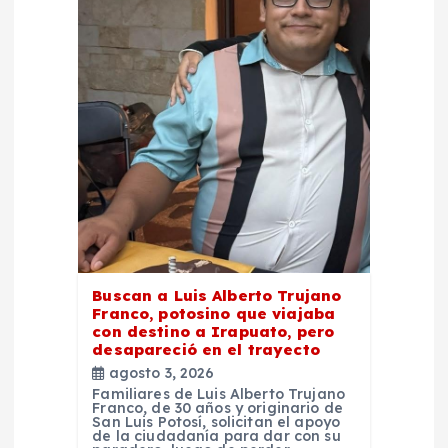
e
e
n
t
r
a
d
Buscan a Luis Alberto Trujano
Franco, potosino que viajaba
a
con destino a Irapuato, pero
desapareció en el trayecto
agosto 3, 2026
s
Familiares de Luis Alberto Trujano
Franco, de 30 años y originario de
San Luis Potosí, solicitan el apoyo
de la ciudadanía para dar con su