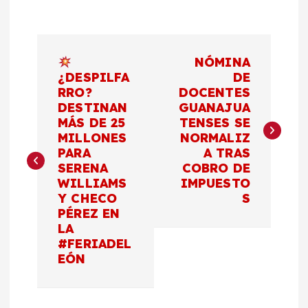
N
NÓMINA
a
¿DESPILFA
DE
RRO?
DOCENTES
DESTINAN
GUANAJUA
v
MÁS DE 25
TENSES SE
MILLONES
NORMALIZ
e
PARA
A TRAS
SERENA
COBRO DE
g
WILLIAMS
IMPUESTO
Y CHECO
S
a
PÉREZ EN
LA
c
#FERIADEL
EÓN
i