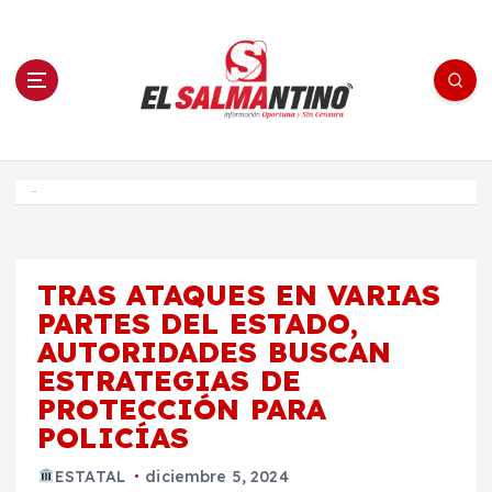
S
a
l
t
a
r
a
l
c
o
El Salmantino - medios/noticias/editorial
n
t
e
Inicio
n
i
d
o
TRAS ATAQUES EN VARIAS
PARTES DEL ESTADO,
AUTORIDADES BUSCAN
ESTRATEGIAS DE
PROTECCIÓN PARA
POLICÍAS
ESTATAL
diciembre 5, 2024