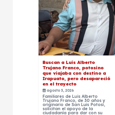
ó
n
d
e
e
Buscan a Luis Alberto
Trujano Franco, potosino
que viajaba con destino a
n
Irapuato, pero desapareció
en el trayecto
t
agosto 3, 2026
Familiares de Luis Alberto
Trujano Franco, de 30 años y
r
originario de San Luis Potosí,
solicitan el apoyo de la
ciudadanía para dar con su