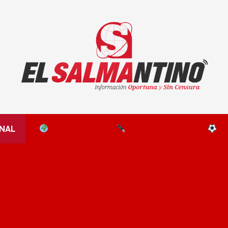
El Salmantino - medios/noticias/editorial
NAL
EL MUNDO
EDITORIALES
D