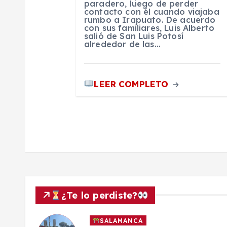
a
paradero, luego de perder
contacto con él cuando viajaba
rumbo a Irapuato. De acuerdo
con sus familiares, Luis Alberto
d
salió de San Luis Potosí
alrededor de las…
a
LEER COMPLETO
s
¿Te lo perdiste?
SALAMANCA