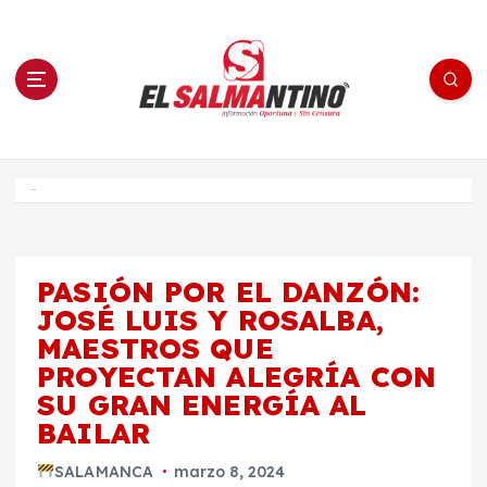
S
a
l
t
a
r
a
l
c
o
El Salmantino - medios/noticias/editorial
n
t
e
Inicio
n
i
d
o
PASIÓN POR EL DANZÓN:
JOSÉ LUIS Y ROSALBA,
MAESTROS QUE
PROYECTAN ALEGRÍA CON
SU GRAN ENERGÍA AL
BAILAR
SALAMANCA
marzo 8, 2024