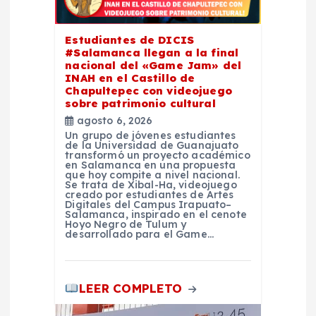
e
e
Estudiantes de DICIS
#Salamanca llegan a la final
nacional del «Game Jam» del
n
INAH en el Castillo de
Chapultepec con videojuego
sobre patrimonio cultural
t
agosto 6, 2026
Un grupo de jóvenes estudiantes
r
de la Universidad de Guanajuato
transformó un proyecto académico
en Salamanca en una propuesta
que hoy compite a nivel nacional.
a
Se trata de Xibal-Ha, videojuego
creado por estudiantes de Artes
Digitales del Campus Irapuato–
d
Salamanca, inspirado en el cenote
Hoyo Negro de Tulum y
desarrollado para el Game…
a
s
LEER COMPLETO