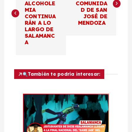
ALCOHOLE
COMUNIDA
v
MIA
D DE SAN
CONTINUA
JOSÉ DE
e
RÁN A LO
MENDOZA
LARGO DE
g
SALAMANC
A
a
c
También te podría interesar:
i
ó
n
d