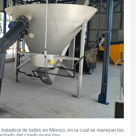
 tratadora de lodos en México, en la cual se manejan los
rillado del citado municipio.