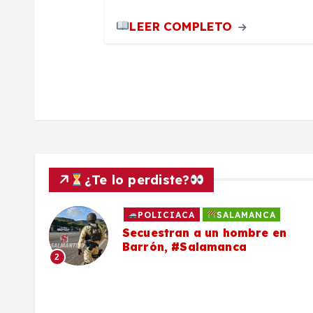
a
LEER COMPLETO
s
¿Te lo perdiste?
POLICIACA
SALAMANCA
to
Secuestran a un hombre en
Barrón, #Salamanca
2
ron