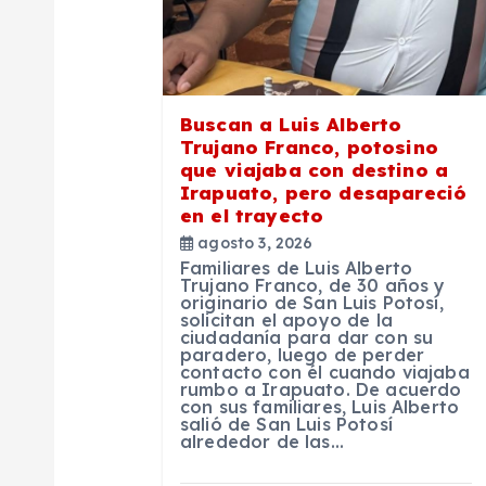
d
e
Buscan a Luis Alberto
Trujano Franco, potosino
e
que viajaba con destino a
Irapuato, pero desapareció
en el trayecto
n
agosto 3, 2026
Familiares de Luis Alberto
t
Trujano Franco, de 30 años y
originario de San Luis Potosí,
solicitan el apoyo de la
ciudadanía para dar con su
r
paradero, luego de perder
contacto con él cuando viajaba
rumbo a Irapuato. De acuerdo
a
con sus familiares, Luis Alberto
salió de San Luis Potosí
alrededor de las…
d