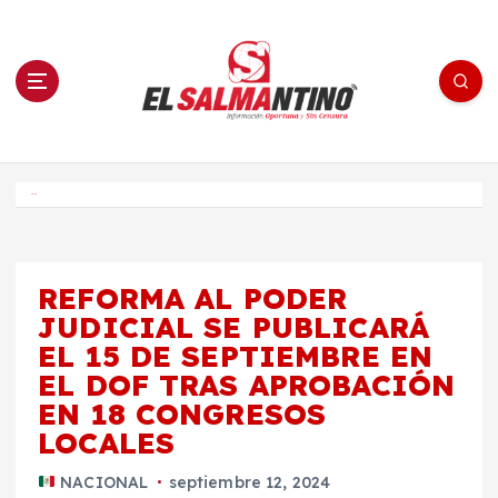
S
a
l
t
a
r
a
l
c
o
El Salmantino - medios/noticias/editorial
n
t
e
Inicio
n
i
d
o
REFORMA AL PODER
JUDICIAL SE PUBLICARÁ
EL 15 DE SEPTIEMBRE EN
EL DOF TRAS APROBACIÓN
EN 18 CONGRESOS
LOCALES
NACIONAL
septiembre 12, 2024