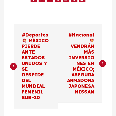
N
#Deportes
#Nacional
a
MÉXICO
PIERDE
VENDRÁN
ANTE
MÁS
v
ESTADOS
INVERSIO
UNIDOS Y
NES EN
e
SE
MÉXICO;
DESPIDE
ASEGURA
g
DEL
ARMADORA
MUNDIAL
JAPONESA
a
FEMENIL
NISSAN
SUB-20
c