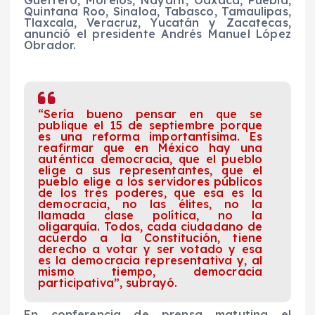
Guerrero, Morelos, Nayarit, Oaxaca, Puebla,
Quintana Roo, Sinaloa, Tabasco, Tamaulipas,
Tlaxcala, Veracruz, Yucatán y Zacatecas,
anunció el presidente Andrés Manuel López
Obrador.
“Sería bueno pensar en que se
publique el 15 de septiembre porque
es una reforma importantísima. Es
reafirmar que en México hay una
auténtica democracia, que el pueblo
elige a sus representantes, que el
pueblo elige a los servidores públicos
de los tres poderes, que esa es la
democracia, no las élites, no la
llamada clase política, no la
oligarquía. Todos, cada ciudadano de
acuerdo a la Constitución, tiene
derecho a votar y ser votado y esa
es la democracia representativa y, al
mismo tiempo, democracia
participativa”, subrayó.
En conferencia de prensa matutina el