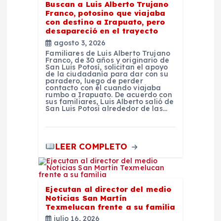
a
Buscan a Luis Alberto Trujano
Franco, potosino que viajaba
d
con destino a Irapuato, pero
desapareció en el trayecto
agosto 3, 2026
a
Familiares de Luis Alberto Trujano
Franco, de 30 años y originario de
San Luis Potosí, solicitan el apoyo
s
de la ciudadanía para dar con su
paradero, luego de perder
contacto con él cuando viajaba
rumbo a Irapuato. De acuerdo con
sus familiares, Luis Alberto salió de
San Luis Potosí alrededor de las…
LEER COMPLETO
Ejecutan al director del medio
Noticias San Martín
Texmelucan frente a su familia
julio 16, 2026