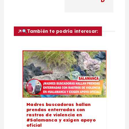
a
D
c
i
También te podría interesar:
ó
n
d
e
e
Madres buscadoras hallan
prendas enterradas con
n
rastros de violencia en
#Salamanca y exigen apoyo
oficial