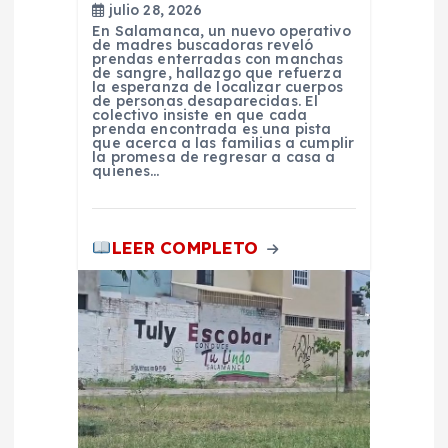
t
julio 28, 2026
En Salamanca, un nuevo operativo
r
de madres buscadoras reveló
prendas enterradas con manchas
de sangre, hallazgo que refuerza
a
la esperanza de localizar cuerpos
de personas desaparecidas. El
colectivo insiste en que cada
prenda encontrada es una pista
d
que acerca a las familias a cumplir
la promesa de regresar a casa a
quienes…
a
s
LEER COMPLETO