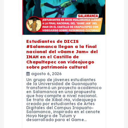
e
e
n
Estudiantes de DICIS
#Salamanca llegan a la final
t
nacional del «Game Jam» del
INAH en el Castillo de
Chapultepec con videojuego
r
sobre patrimonio cultural
agosto 6, 2026
a
Un grupo de jóvenes estudiantes
de la Universidad de Guanajuato
transformó un proyecto académico
d
en Salamanca en una propuesta
que hoy compite a nivel nacional.
Se trata de Xibal-Ha, videojuego
creado por estudiantes de Artes
a
Digitales del Campus Irapuato–
Salamanca, inspirado en el cenote
Hoyo Negro de Tulum y
s
desarrollado para el Game…