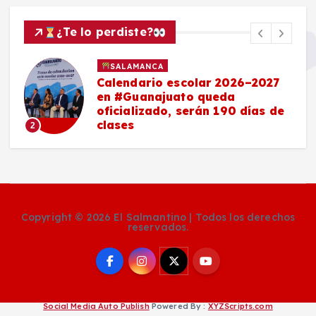
¿Te lo perdiste?
SALAMANCA
Calendario escolar 2026–2027
en #Guanajuato queda
oficializado, serán 190 días de
clases
2
Copyright © 2026 El Salmantino | Todos los derechos
reservados.
Social Media Auto Publish
Powered By :
XYZScripts.com