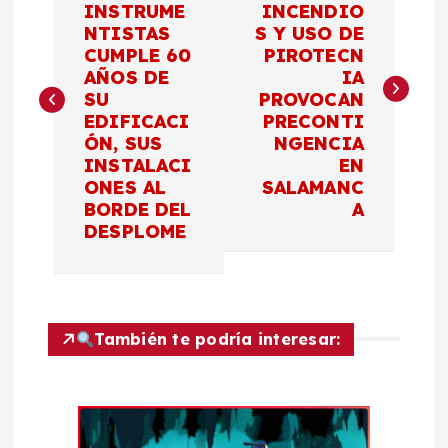
INSTRUME
INCENDIO
NTISTAS
S Y USO DE
v
CUMPLE 60
PIROTECN
AÑOS DE
IA
e
SU
PROVOCAN
EDIFICACI
PRECONTI
g
ÓN, SUS
NGENCIA
INSTALACI
EN
a
ONES AL
SALAMANC
BORDE DEL
A
c
DESPLOME
i
ó
También te podría interesar:
n
d