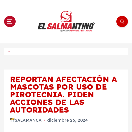
S
a
l
t
a
r
a
l
c
o
El Salmantino - medios/noticias/editorial
n
t
e
Inicio
n
i
d
o
REPORTAN AFECTACIÓN A
MASCOTAS POR USO DE
PIROTECNIA. PIDEN
ACCIONES DE LAS
AUTORIDADES
SALAMANCA
diciembre 26, 2024