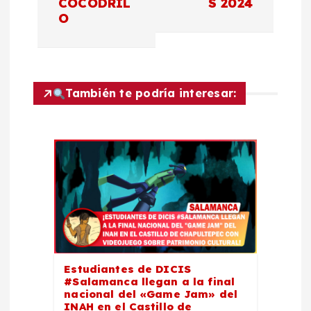
a
COCODRIL
S 2024
O
c
i
También te podría interesar:
ó
n
d
e
e
Estudiantes de DICIS
n
#Salamanca llegan a la final
nacional del «Game Jam» del
INAH en el Castillo de