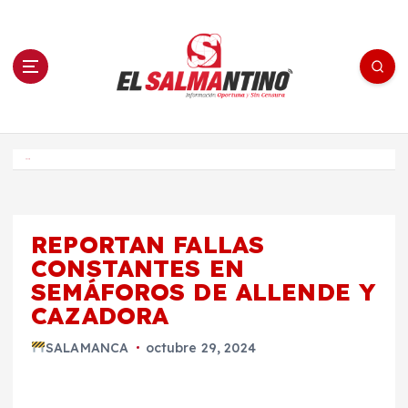
S
a
l
t
a
r
a
l
c
o
El Salmantino - medios/noticias/editorial
n
t
e
Inicio
n
i
d
o
REPORTAN FALLAS
CONSTANTES EN
SEMÁFOROS DE ALLENDE Y
CAZADORA
SALAMANCA
octubre 29, 2024