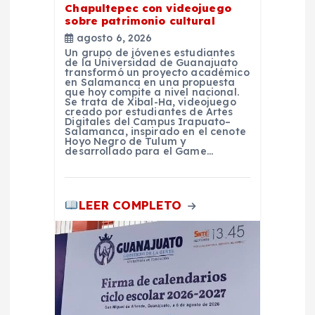
t
Chapultepec con videojuego
sobre patrimonio cultural
r
agosto 6, 2026
Un grupo de jóvenes estudiantes
a
de la Universidad de Guanajuato
transformó un proyecto académico
en Salamanca en una propuesta
que hoy compite a nivel nacional.
d
Se trata de Xibal-Ha, videojuego
creado por estudiantes de Artes
Digitales del Campus Irapuato–
a
Salamanca, inspirado en el cenote
Hoyo Negro de Tulum y
desarrollado para el Game…
s
LEER COMPLETO