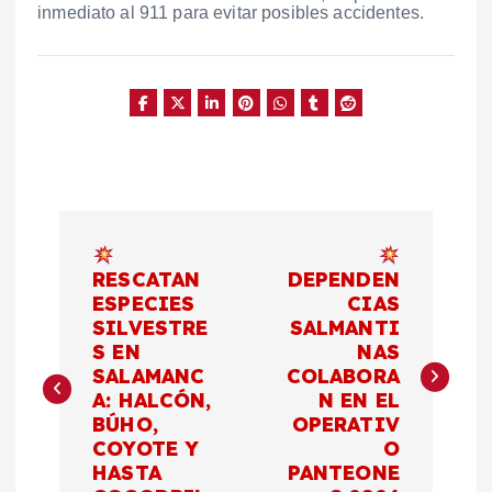
inmediato al 911 para evitar posibles accidentes.
N
a
RESCATAN
DEPENDEN
ESPECIES
CIAS
SILVESTRE
SALMANTI
v
S EN
NAS
SALAMANC
COLABORA
e
A: HALCÓN,
N EN EL
BÚHO,
OPERATIV
g
COYOTE Y
O
HASTA
PANTEONE