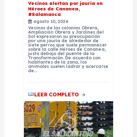
r
Vecinos alertan por jauría en
Héroes de Cananea,
#Salamanca
a
agosto 10, 2026
Vecinos de las colonias Obrera,
d
Ampliación Obrera y Jardines del
Sol expresaron su preocupación
por una jauría de alrededor de
a
siete perros que suele permanecer
sobre la calle Héroes de Cananea,
justo debajo del puente de la
Transformacón. De acuerdo con
s
habitantes de la zona, los
animales suelen ladrar y acercarse
de…
LEER COMPLETO