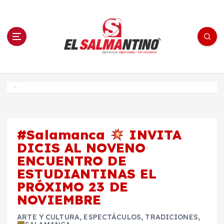
S
a
l
t
a
r
a
l
c
o
El Salmantino - medios/noticias/editorial
n
t
e
Inicio
n
i
d
o
#Salamanca
INVITA
DICIS AL NOVENO
ENCUENTRO DE
ESTUDIANTINAS EL
PRÓXIMO 23 DE
NOVIEMBRE
ARTE Y CULTURA
,
ESPECTÁCULOS
,
TRADICIONES
,