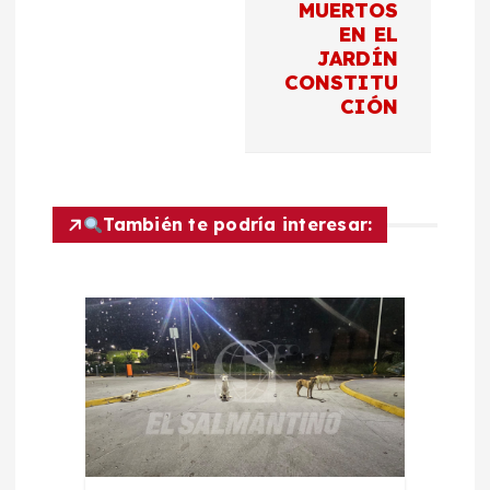
c
MUERTOS
EN EL
JARDÍN
i
CONSTITU
CIÓN
ó
n
d
También te podría interesar:
e
e
n
t