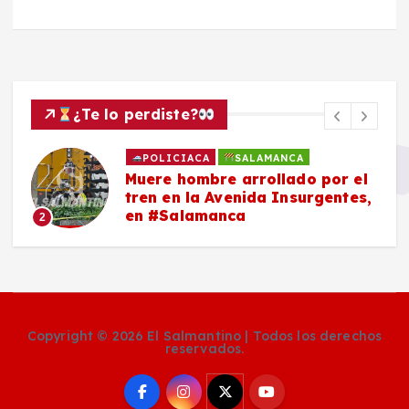
¿Te lo perdiste?
POLICIACA
SALAMANCA
Muere hombre arrollado por el
tren en la Avenida Insurgentes,
en #Salamanca
2
Copyright © 2026 El Salmantino | Todos los derechos
reservados.