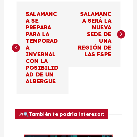
N
SALAMANC
SALAMANC
a
A SE
A SERÁ LA
PREPARA
NUEVA
PARA LA
SEDE DE
v
TEMPORAD
UNA
A
REGIÓN DE
e
INVERNAL
LAS FSPE
CON LA
g
POSIBILID
AD DE UN
a
ALBERGUE
c
i
También te podría interesar:
ó