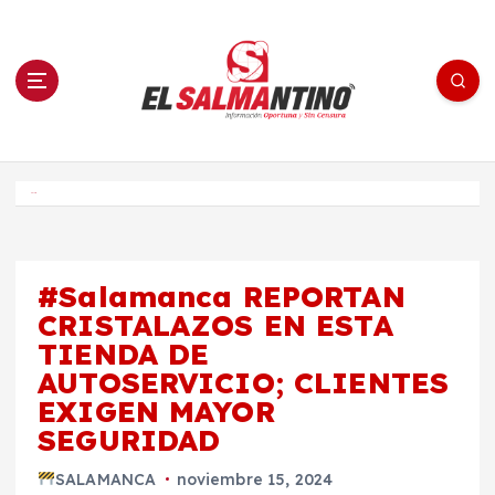
S
a
l
t
a
r
a
l
c
o
El Salmantino - medios/noticias/editorial
n
t
e
Inicio
n
i
d
o
#Salamanca REPORTAN
CRISTALAZOS EN ESTA
TIENDA DE
AUTOSERVICIO; CLIENTES
EXIGEN MAYOR
SEGURIDAD
SALAMANCA
noviembre 15, 2024