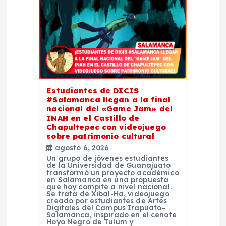
n
d
e
e
Estudiantes de DICIS
#Salamanca llegan a la final
n
nacional del «Game Jam» del
INAH en el Castillo de
t
Chapultepec con videojuego
sobre patrimonio cultural
agosto 6, 2026
r
Un grupo de jóvenes estudiantes
de la Universidad de Guanajuato
transformó un proyecto académico
a
en Salamanca en una propuesta
que hoy compite a nivel nacional.
Se trata de Xibal-Ha, videojuego
d
creado por estudiantes de Artes
Digitales del Campus Irapuato–
Salamanca, inspirado en el cenote
Hoyo Negro de Tulum y