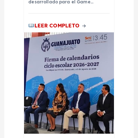
a
desarrollado para el Game…
s
LEER COMPLETO