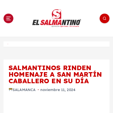
S
a
l
t
a
r
a
l
c
o
El Salmantino - medios/noticias/editorial
n
t
e
Inicio
n
i
d
o
SALMANTINOS RINDEN
HOMENAJE A SAN MARTÍN
CABALLERO EN SU DÍA
SALAMANCA
noviembre 11, 2024