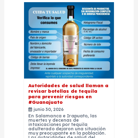
e
e
n
t
r
a
Autoridades de salud llaman a
revisar botellas de tequila
d
para prevenir riesgos en
#Guanajuato
a
junio 30, 2026
En Salamanca e Irapuato, las
muertes y decenas de
s
intoxicaciones por tequila
adulterado dejaron una situación
muy preocupante en la población.
Las autoridades de salud del