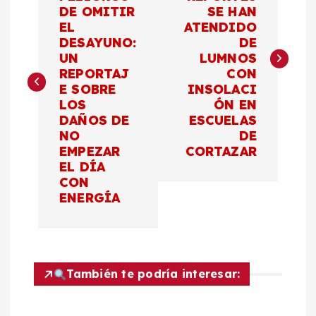
DE OMITIR
SE HAN
v
EL
ATENDIDO
DESAYUNO:
DE
e
UN
LUMNOS
REPORTAJ
CON
g
E SOBRE
INSOLACI
LOS
ÓN EN
a
DAÑOS DE
ESCUELAS
NO
DE
c
EMPEZAR
CORTAZAR
EL DÍA
CON
i
ENERGÍA
ó
n
También te podría interesar:
d