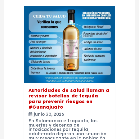
n
d
e
e
n
t
r
Autoridades de salud llaman a
revisar botellas de tequila
para prevenir riesgos en
a
#Guanajuato
junio 30, 2026
d
En Salamanca e Irapuato, las
muertes y decenas de
intoxicaciones por tequila
a
adulterado dejaron una situación
muy preocupante en la población.