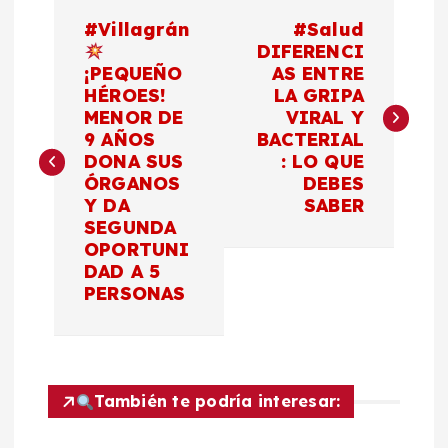
N
#Villagrán
#Salud
a
DIFERENCI
¡PEQUEÑO
AS ENTRE
HÉROES!
LA GRIPA
v
MENOR DE
VIRAL Y
9 AÑOS
BACTERIAL
e
DONA SUS
: LO QUE
ÓRGANOS
DEBES
g
Y DA
SABER
SEGUNDA
a
OPORTUNI
DAD A 5
c
PERSONAS
i
ó
También te podría interesar: