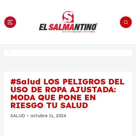
S
a
l
t
a
r
a
l
c
o
El Salmantino - medios/noticias/editorial
n
t
e
Inicio
n
i
d
o
#Salud LOS PELIGROS DEL
USO DE ROPA AJUSTADA:
MODA QUE PONE EN
RIESGO TU SALUD
SALUD
octubre 11, 2024