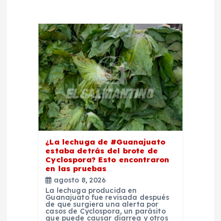
ó
n
d
e
e
n
t
¿La lechuga de #Guanajuato
estaba detrás del brote de
Cyclospora? Esto encontraron
r
en las pruebas
agosto 8, 2026
a
La lechuga producida en
Guanajuato fue revisada después
de que surgiera una alerta por
casos de Cyclospora, un parásito
d
que puede causar diarrea y otros