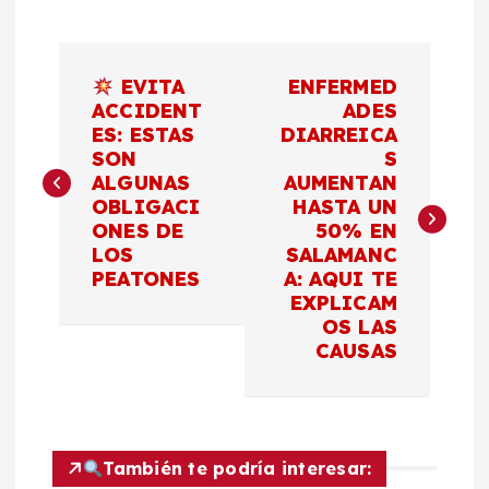
N
EVITA
ENFERMED
a
ACCIDENT
ADES
ES: ESTAS
DIARREICA
SON
S
v
ALGUNAS
AUMENTAN
OBLIGACI
HASTA UN
e
ONES DE
50% EN
LOS
SALAMANC
g
PEATONES
A: AQUI TE
EXPLICAM
a
OS LAS
CAUSAS
c
i
También te podría interesar: