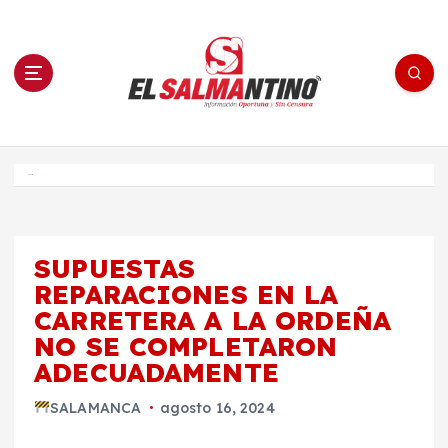
S
a
l
t
a
r
a
l
c
o
El Salmantino - medios/noticias/editorial
n
t
e
Inicio
n
i
d
o
SUPUESTAS
REPARACIONES EN LA
CARRETERA A LA ORDEÑA
NO SE COMPLETARON
ADECUADAMENTE
SALAMANCA
agosto 16, 2024