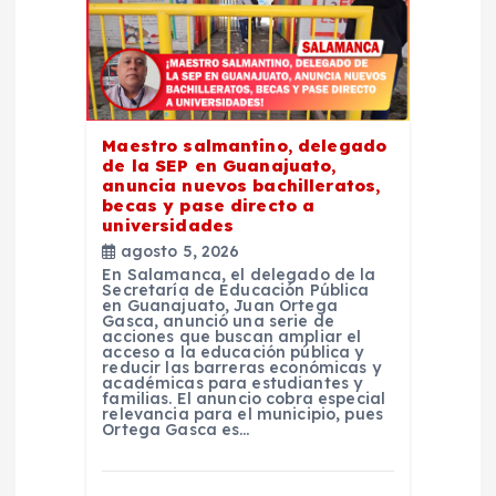
e
e
n
Maestro salmantino, delegado
de la SEP en Guanajuato,
t
anuncia nuevos bachilleratos,
becas y pase directo a
universidades
r
agosto 5, 2026
En Salamanca, el delegado de la
a
Secretaría de Educación Pública
en Guanajuato, Juan Ortega
Gasca, anunció una serie de
acciones que buscan ampliar el
d
acceso a la educación pública y
reducir las barreras económicas y
académicas para estudiantes y
a
familias. El anuncio cobra especial
relevancia para el municipio, pues
Ortega Gasca es…
s