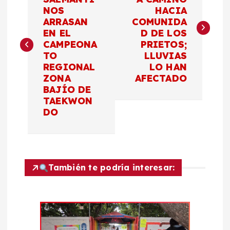
NOS
HACIA
v
ARRASAN
COMUNIDA
EN EL
D DE LOS
e
CAMPEONA
PRIETOS;
TO
LLUVIAS
g
REGIONAL
LO HAN
ZONA
AFECTADO
a
BAJÍO DE
TAEKWON
c
DO
i
ó
También te podría interesar:
n
d