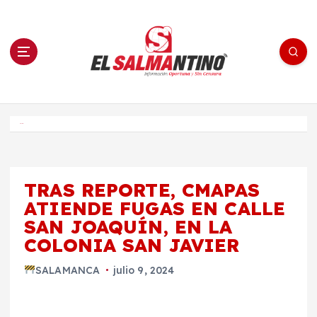
S
a
l
t
a
r
a
l
c
o
El Salmantino - medios/noticias/editorial
n
t
e
Inicio
n
i
d
o
TRAS REPORTE, CMAPAS
ATIENDE FUGAS EN CALLE
SAN JOAQUÍN, EN LA
COLONIA SAN JAVIER
SALAMANCA
julio 9, 2024