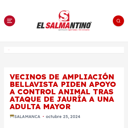
S
a
l
t
a
r
a
l
c
o
El Salmantino - medios/noticias/editorial
n
t
e
Inicio
n
i
d
o
VECINOS DE AMPLIACIÓN
BELLAVISTA PIDEN APOYO
A CONTROL ANIMAL TRAS
ATAQUE DE JAURÍA A UNA
ADULTA MAYOR
SALAMANCA
octubre 25, 2024