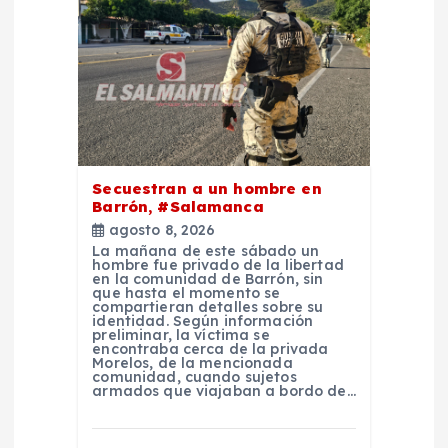
n
t
r
a
Secuestran a un hombre en
d
Barrón, #Salamanca
agosto 8, 2026
a
La mañana de este sábado un
hombre fue privado de la libertad
en la comunidad de Barrón, sin
que hasta el momento se
s
compartieran detalles sobre su
identidad. Según información
preliminar, la víctima se
encontraba cerca de la privada
Morelos, de la mencionada
comunidad, cuando sujetos
armados que viajaban a bordo de…