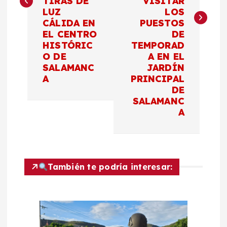
TIRAS DE
VISITAR
g
LUZ
LOS
CÁLIDA EN
PUESTOS
a
EL CENTRO
DE
HISTÓRIC
TEMPORAD
c
O DE
A EN EL
SALAMANC
JARDÍN
A
PRINCIPAL
i
DE
SALAMANC
ó
A
n
d
También te podría interesar:
e
e