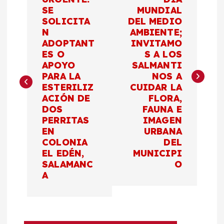
a
SE
MUNDIAL
SOLICITA
DEL MEDIO
v
N
AMBIENTE;
ADOPTANT
INVITAMO
e
ES O
S A LOS
APOYO
SALMANTI
g
PARA LA
NOS A
ESTERILIZ
CUIDAR LA
a
ACIÓN DE
FLORA,
DOS
FAUNA E
c
PERRITAS
IMAGEN
EN
URBANA
COLONIA
DEL
i
EL EDÉN,
MUNICIPI
SALAMANC
O
ó
A
n