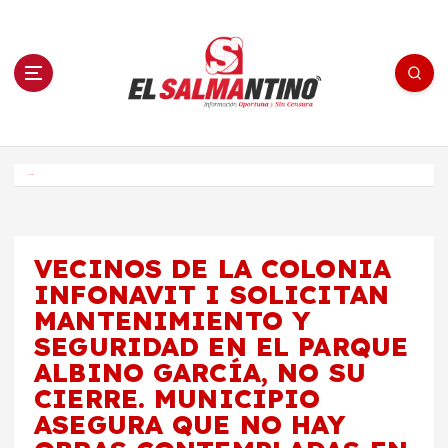
S
a
l
t
a
r
a
l
c
o
El Salmantino - medios/noticias/editorial
n
t
e
Inicio
n
i
d
o
VECINOS DE LA COLONIA
INFONAVIT I SOLICITAN
MANTENIMIENTO Y
SEGURIDAD EN EL PARQUE
ALBINO GARCÍA, NO SU
CIERRE. MUNICIPIO
ASEGURA QUE NO HAY