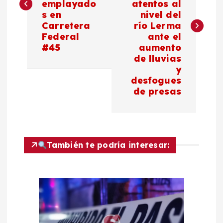
emplayado
atentos al
s en
nivel del
e
Carretera
río Lerma
Federal
ante el
g
#45
aumento
de lluvias
a
y
desfogues
c
de presas
i
ó
También te podría interesar:
n
d
e