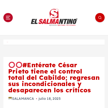
S
a
l
t
a
r
a
l
c
o
El Salmantino - medios/noticias/editorial
n
t
e
Inicio
n
i
d
o
#Entérate César
Prieto tiene el control
total del Cabildo; regresan
sus incondicionales y
desaparecen los críticos
SALAMANCA
julio 18, 2025