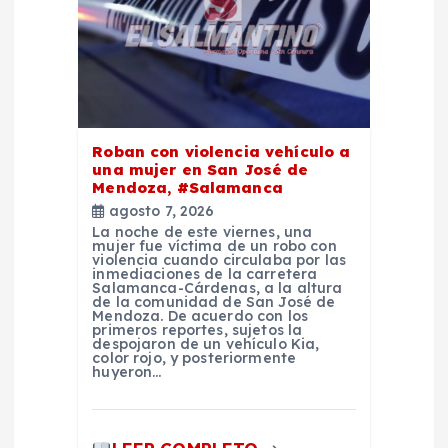
e
n
t
Roban con violencia vehículo a
una mujer en San José de
r
Mendoza, #Salamanca
agosto 7, 2026
a
La noche de este viernes, una
mujer fue víctima de un robo con
violencia cuando circulaba por las
d
inmediaciones de la carretera
Salamanca-Cárdenas, a la altura
de la comunidad de San José de
Mendoza. De acuerdo con los
a
primeros reportes, sujetos la
despojaron de un vehículo Kia,
color rojo, y posteriormente
s
huyeron…