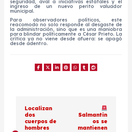
seguridad, aval a iniciativas estatales y el
ingreso de un nuevo perito valuador
municipal.
Para observadores políticos, este
reacomodo no solo responde al desgaste de
la administración, sino que es una maniobra
para blindar políticamente a César Prieto. La
crítica ya no viene desde afuera: se apagó
desde adentro.
N
Localizan
a
dos
Salmantin
cuerpos de
os se
hombres
mantienen
v