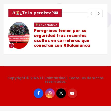
¿Te lo perdiste?
SALAMANCA
Peregrinos temen por su
seguridad tras recientes
asaltos en carreteras que
conectan con #Salamanca
2
Copyright © 2026 El Salmantino | Todos los derechos
reservados.
Social Media Auto Publish
Powered By :
XYZScripts.com