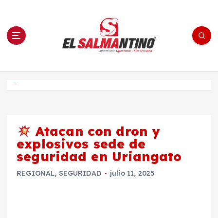
S
a
l
t
a
r
a
l
c
o
El Salmantino - medios/noticias/editorial
n
t
e
Inicio
n
i
d
o
Atacan con dron y
explosivos sede de
seguridad en Uriangato
REGIONAL
,
SEGURIDAD
julio 11, 2025