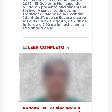
r
VILLAGRÁN, GTO., 27 de julio de
2026.- El Gobierno Municipal de
Villagrán presentó oficialmente el
festival y concurso de cocina
a
tradicional “Manos que Cocinan:
Identidad”, que se llevará a cabo
los días 1 y 2 de agosto, de 2:00 de
d
la tarde a 7:00 de la noche, en la
Explanada de la…
a
LEER COMPLETO
s
Rodolfo «N» es vinculado a