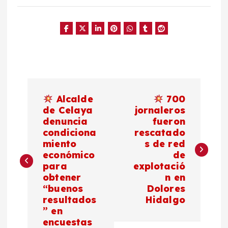
N
Alcalde
700
a
de Celaya
jornaleros
denuncia
fueron
condiciona
rescatado
v
miento
s de red
económico
de
e
para
explotació
obtener
n en
g
“buenos
Dolores
resultados
Hidalgo
a
” en
encuestas