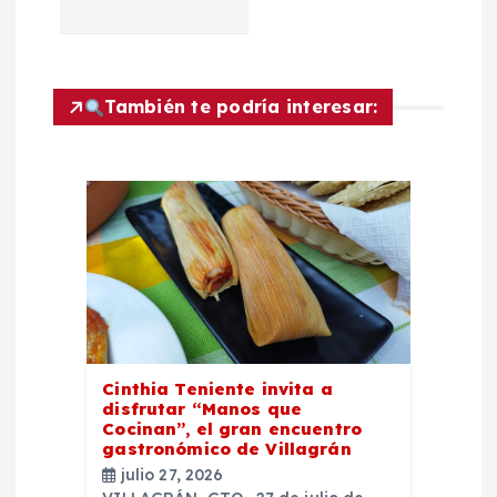
c
i
También te podría interesar:
ó
n
d
e
e
Cinthia Teniente invita a
n
disfrutar “Manos que
Cocinan”, el gran encuentro
t
gastronómico de Villagrán
julio 27, 2026