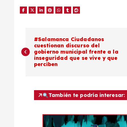
N
#Salamanca Ciudadanos
cuestionan discurso del
a
gobierno municipal frente a la
inseguridad que se vive y que
v
perciben
e
g
También te podría interesar:
a