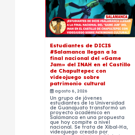
c
i
ó
Estudiantes de DICIS
n
#Salamanca llegan a la
final nacional del «Game
Jam» del INAH en el Castillo
d
de Chapultepec con
videojuego sobre
e
patrimonio cultural
agosto 6, 2026
Un grupo de jóvenes
e
estudiantes de la Universidad
de Guanajuato transformó un
proyecto académico en
n
Salamanca en una propuesta
que hoy compite a nivel
nacional. Se trata de Xibal-Ha,
videojuego creado por