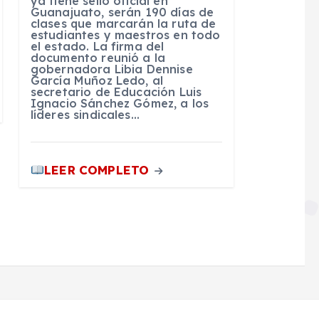
ya tiene sello oficial en
Guanajuato, serán 190 días de
clases que marcarán la ruta de
estudiantes y maestros en todo
el estado. La firma del
documento reunió a la
gobernadora Libia Dennise
García Muñoz Ledo, al
secretario de Educación Luis
Ignacio Sánchez Gómez, a los
líderes sindicales…
LEER COMPLETO