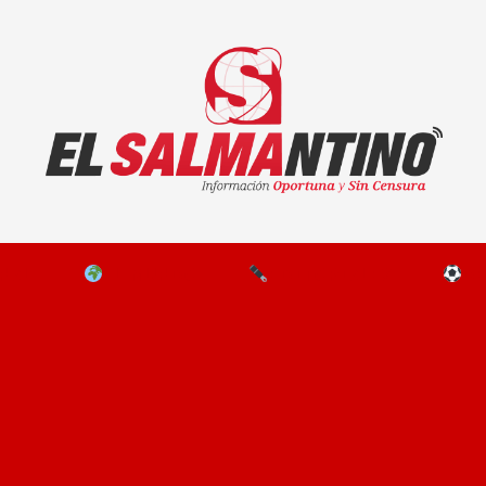
El Salmantino - medios/noticias/editorial
NAL
EL MUNDO
EDITORIALES
D