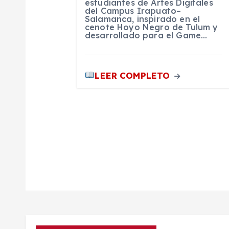
t
estudiantes de Artes Digitales
del Campus Irapuato–
Salamanca, inspirado en el
r
cenote Hoyo Negro de Tulum y
desarrollado para el Game…
a
LEER COMPLETO
d
a
s