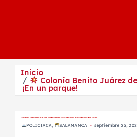
Inicio
Colonia Benito Juárez de
¡En un parque!
Colonia Benito Juárez de #Salamanca fue sorprendida con el hallazgo de restos humanos ¡En un parque!
POLICIACA
,
SALAMANCA
septiembre 25, 20