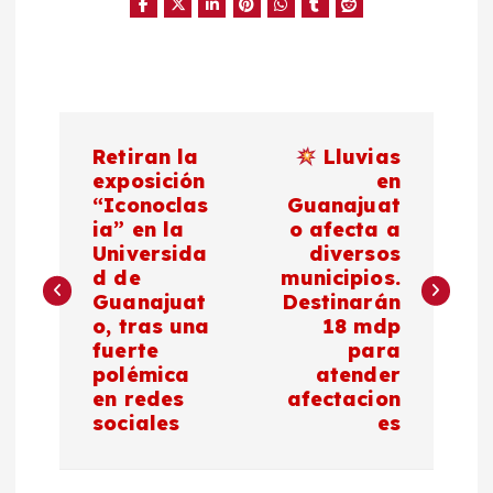
N
Retiran la
Lluvias
a
exposición
en
“Iconoclas
Guanajuat
ia” en la
o afecta a
v
Universida
diversos
d de
municipios.
e
Guanajuat
Destinarán
o, tras una
18 mdp
g
fuerte
para
polémica
atender
a
en redes
afectacion
sociales
es
c