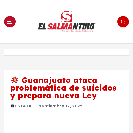
S
a
l
t
a
r
a
l
c
o
El Salmantino - medios/noticias/editorial
n
t
e
Inicio
n
i
d
o
Guanajuato ataca
problemática de suicidos
y prepara nueva Ley
ESTATAL
septiembre 12, 2025