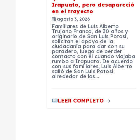
e
Irapuato, pero desapareció
en el trayecto
n
agosto 3, 2026
Familiares de Luis Alberto
Trujano Franco, de 30 años y
t
originario de San Luis Potosí,
solicitan el apoyo de la
ciudadanía para dar con su
paradero, luego de perder
r
contacto con él cuando viajaba
rumbo a Irapuato. De acuerdo
con sus familiares, Luis Alberto
a
salió de San Luis Potosí
alrededor de las…
d
LEER COMPLETO
a
s