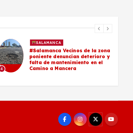
SALAMANCA
#Salamanca Vecinos de la zona
poniente denuncian deterioro y
falta de mantenimiento en el
Camino a Mancera
4
5