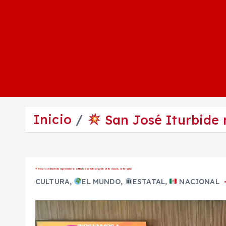
Inicio
San José Iturbide r
San José Iturbide representará a México en festival global de danza, en Turquía
CULTURA
,
EL MUNDO
,
ESTATAL
,
NACIONAL