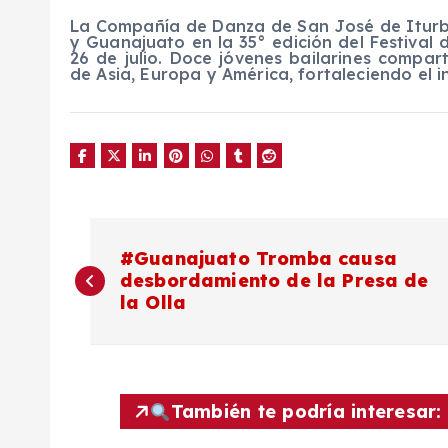
La Compañía de Danza de San José de Iturb
y Guanajuato en la 35° edición del Festival 
26 de julio. Doce jóvenes bailarines compar
de Asia, Europa y América, fortaleciendo el i
N
#Guanajuato Tromba causa
desbordamiento de la Presa de
a
la Olla
v
e
También te podría interesar: