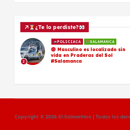
¿Te lo perdiste?
POLICIACA
SALAMANCA
ado
Masculino es localizado sin
vida en Praderas del Sol
os,
#Salamanca
2
Copyright © 2026 El Salmantino | Todos los de