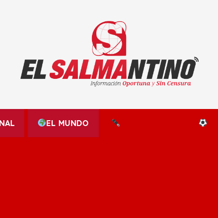
El Salmantino - medios/noticias/editorial
NAL
EL MUNDO
EDITORIALES
D