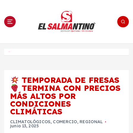
S
a
l
t
a
r
a
l
c
o
El Salmantino - medios/noticias/editorial
n
t
e
Inicio
n
i
d
o
TEMPORADA DE FRESAS
TERMINA CON PRECIOS
MÁS ALTOS POR
CONDICIONES
CLIMÁTICAS
CLIMATOLÓGICOS
,
COMERCIO
,
REGIONAL
junio 13, 2025