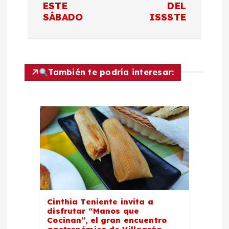
g
ESTE
DEL
SÁBADO
ISSSTE
a
c
También te podría interesar:
i
ó
n
d
e
e
Cinthia Teniente invita a
disfrutar “Manos que
Cocinan”, el gran encuentro