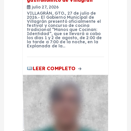
n
gastronómico de Villagrán
julio 27, 2026
t
VILLAGRÁN, GTO., 27 de julio de
2026.- El Gobierno Municipal de
Villagrán presentó oficialmente el
festival y concurso de cocina
r
tradicional “Manos que Cocinan:
Identidad”, que se llevará a cabo
los días 1 y 2 de agosto, de 2:00 de
a
la tarde a 7:00 de la noche, en la
Explanada de la…
d
LEER COMPLETO
a
s