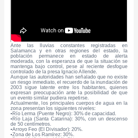
Ante las lluvias constantes registradas en
Salamanca y en otras regiones del estado, la
población permanece en estado de alerta
moderada, con la esperanza de que la situación se
mantenga bajo control, pese al reciente desfogue
controlado de la presa Ignacio Allende.
Aunque las autoridades han señalado que no existe
un riesgo inmediato, el recuerdo de la inundación de
2003 sigue latente entre los habitantes, quienes
expresan preocupación ante la posibilidad de que
un evento similar pudiera repetirse.
Actualmente, los principales cuerpos de agua en la
zona presentan los siguientes niveles:
•Río Lerma (Puente Negro): 30% de capacidad.
•Río Laja (Santa Catarina): 30%, con un descenso
de 50 centímetros.
•Arroyo Feo (El Divisador): 20%.
•Zona de Los Ramírez: 30%.