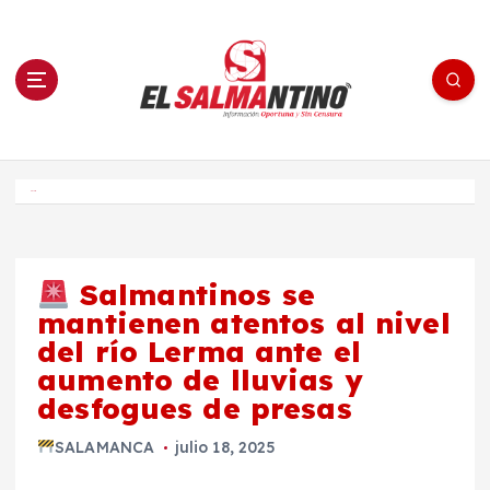
S
a
l
t
a
r
a
l
c
o
El Salmantino - medios/noticias/editorial
n
t
e
Inicio
n
i
d
o
Salmantinos se
mantienen atentos al nivel
del río Lerma ante el
aumento de lluvias y
desfogues de presas
SALAMANCA
julio 18, 2025