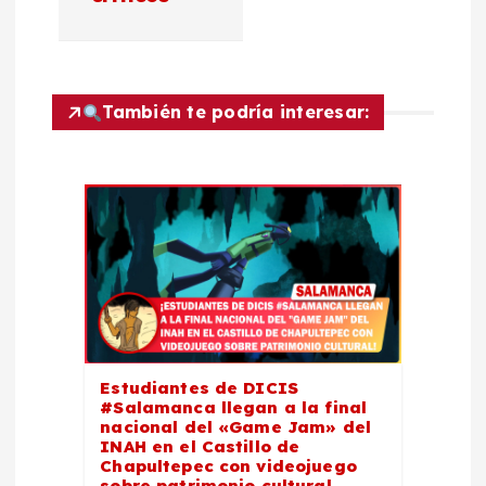
i
ó
n
También te podría interesar:
d
e
e
n
t
Estudiantes de DICIS
#Salamanca llegan a la final
r
nacional del «Game Jam» del
INAH en el Castillo de
Chapultepec con videojuego
sobre patrimonio cultural