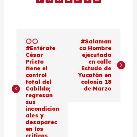
N
#Salaman
a
#Entérate
ca Hombre
César
ejecutado
Prieto
en calle
v
tiene el
Estado de
control
Yucatán en
e
total del
colonia 18
Cabildo;
de Marzo
g
regresan
sus
a
incondicion
ales y
c
desaparec
en los
críticos