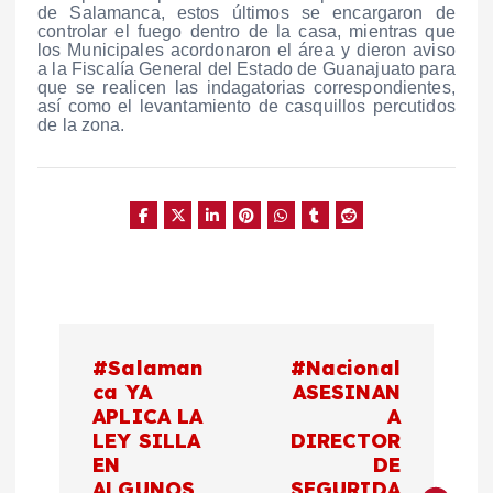
de Salamanca, estos últimos se encargaron de
controlar el fuego dentro de la casa, mientras que
los Municipales acordonaron el área y dieron aviso
a la Fiscalía General del Estado de Guanajuato para
que se realicen las indagatorias correspondientes,
así como el levantamiento de casquillos percutidos
de la zona.
N
#Salaman
#Nacional
a
ca YA
ASESINAN
APLICA LA
A
LEY SILLA
DIRECTOR
v
EN
DE
ALGUNOS
SEGURIDA