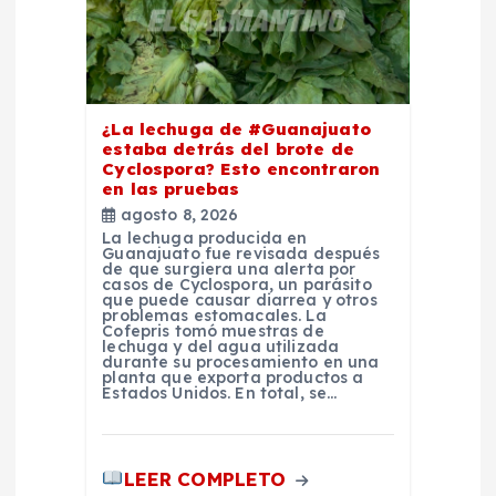
e
n
t
¿La lechuga de #Guanajuato
estaba detrás del brote de
r
Cyclospora? Esto encontraron
en las pruebas
a
agosto 8, 2026
La lechuga producida en
Guanajuato fue revisada después
d
de que surgiera una alerta por
casos de Cyclospora, un parásito
que puede causar diarrea y otros
problemas estomacales. La
a
Cofepris tomó muestras de
lechuga y del agua utilizada
durante su procesamiento en una
s
planta que exporta productos a
Estados Unidos. En total, se…
LEER COMPLETO