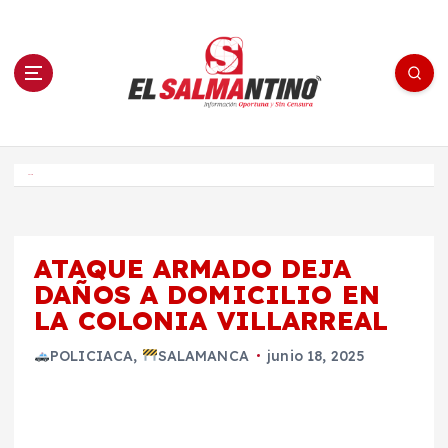
S
a
l
t
a
r
a
l
c
o
El Salmantino - medios/noticias/editorial
n
t
e
Inicio
n
i
d
o
ATAQUE ARMADO DEJA
DAÑOS A DOMICILIO EN
LA COLONIA VILLARREAL
POLICIACA
,
SALAMANCA
junio 18, 2025