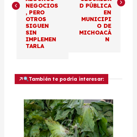
e
NEGOCIOS
D PÚBLICA
, PERO
EN
g
OTROS
MUNICIPI
SIGUEN
O DE
a
SIN
MICHOACÁ
IMPLEMEN
N
c
TARLA
i
ó
También te podría interesar:
n
d
e