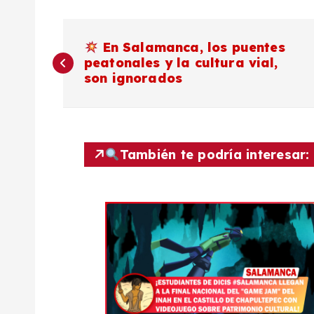
N
En Salamanca, los puentes
peatonales y la cultura vial,
a
son ignorados
v
e
También te podría interesar:
g
a
c
i