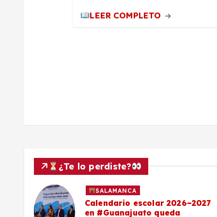
LEER COMPLETO
a
d
a
s
¿Te lo perdiste?
SALAMANCA
Calendario escolar 2026–2027
al
en #Guanajuato queda