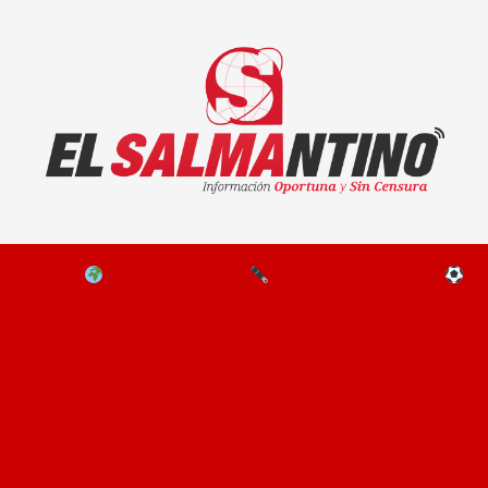
El Salmantino - medios/noticias/editorial
NAL
EL MUNDO
EDITORIALES
D