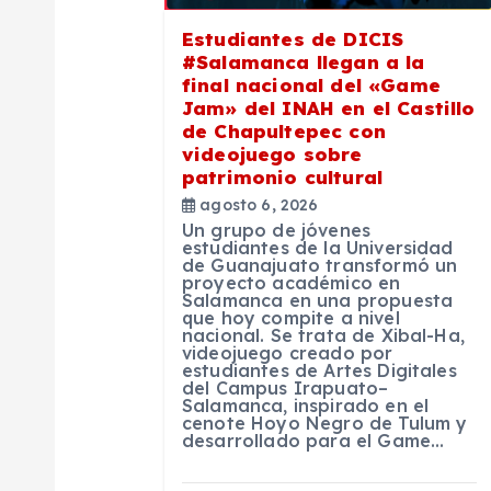
Estudiantes de DICIS
ó
#Salamanca llegan a la
final nacional del «Game
n
Jam» del INAH en el Castillo
de Chapultepec con
videojuego sobre
d
patrimonio cultural
agosto 6, 2026
e
Un grupo de jóvenes
estudiantes de la Universidad
de Guanajuato transformó un
proyecto académico en
e
Salamanca en una propuesta
que hoy compite a nivel
nacional. Se trata de Xibal-Ha,
n
videojuego creado por
estudiantes de Artes Digitales
del Campus Irapuato–
Salamanca, inspirado en el
t
cenote Hoyo Negro de Tulum y
desarrollado para el Game…
r