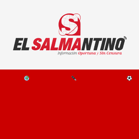
El Salmantino - medios/noticias/editorial
NAL
EL MUNDO
EDITORIALES
D