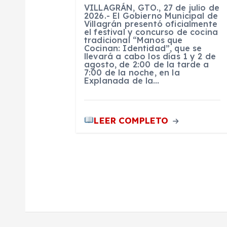
d
VILLAGRÁN, GTO., 27 de julio de
2026.- El Gobierno Municipal de
Villagrán presentó oficialmente
e
el festival y concurso de cocina
tradicional “Manos que
Cocinan: Identidad”, que se
e
llevará a cabo los días 1 y 2 de
agosto, de 2:00 de la tarde a
7:00 de la noche, en la
Explanada de la…
n
t
LEER COMPLETO
r
a
d