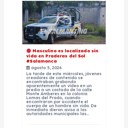
n
d
e
e
Masculino es localizado sin
vida en Praderas del Sol
n
#Salamanca
agosto 5, 2026
La tarde de este miércoles, jóvenes
t
creadores de contenido se
encontraban grabando
aparentemente un vídeo en un
r
predio a un costado de la calle
Monte Amberes en la colonia
Lomas del Prado, cuando
encontraron por accidente el
a
cuerpo de un hombre sin vida. De
inmediato dieron aviso a las
autoridades municipales las…
d