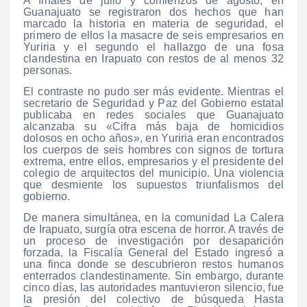
A finales de julio y comienzos de agosto, en
Guanajuato se registraron dos hechos que han
marcado la historia en materia de seguridad, el
primero de ellos la masacre de seis empresarios en
Yuriria y el segundo el hallazgo de una fosa
clandestina en Irapuato con restos de al menos 32
personas.
El contraste no pudo ser más evidente. Mientras el
secretario de Seguridad y Paz del Gobierno estatal
publicaba en redes sociales que Guanajuato
alcanzaba su «Cifra más baja de homicidios
dolosos en ocho años», en Yuriria eran encontrados
los cuerpos de seis hombres con signos de tortura
extrema, entre ellos, empresarios y el presidente del
colegio de arquitectos del municipio. Una violencia
que desmiente los supuestos triunfalismos del
gobierno.
De manera simultánea, en la comunidad La Calera
de Irapuato, surgía otra escena de horror. A través de
un proceso de investigación por desaparición
forzada, la Fiscalía General del Estado ingresó a
una finca donde se descubrieron restos humanos
enterrados clandestinamente. Sin embargo, durante
cinco días, las autoridades mantuvieron silencio, fue
la presión del colectivo de búsqueda Hasta