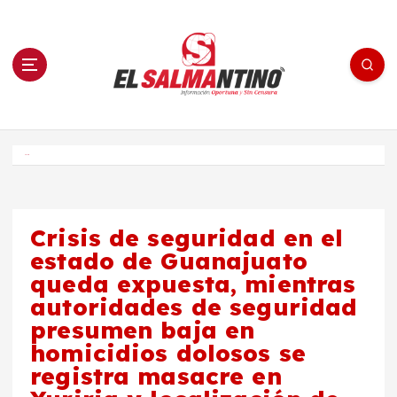
S
a
l
t
a
r
a
l
c
o
El Salmantino - medios/noticias/editorial
n
t
e
Inicio
n
i
d
o
Crisis de seguridad en el
estado de Guanajuato
queda expuesta, mientras
autoridades de seguridad
presumen baja en
homicidios dolosos se
registra masacre en