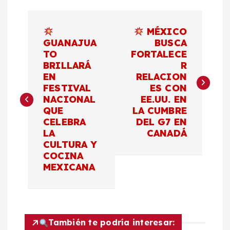
N
MÉXICO
a
GUANAJUA
BUSCA
TO
FORTALECE
BRILLARÁ
R
v
EN
RELACION
FESTIVAL
ES CON
e
NACIONAL
EE.UU. EN
QUE
LA CUMBRE
g
CELEBRA
DEL G7 EN
LA
CANADÁ
a
CULTURA Y
COCINA
c
MEXICANA
i
ó
También te podría interesar: