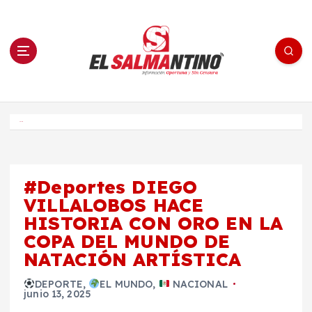
S
a
l
t
a
r
a
l
c
o
El Salmantino - medios/noticias/editorial
n
t
e
Inicio
n
i
d
o
#Deportes DIEGO
VILLALOBOS HACE
HISTORIA CON ORO EN LA
COPA DEL MUNDO DE
NATACIÓN ARTÍSTICA
DEPORTE
,
EL MUNDO
,
NACIONAL
junio 13, 2025