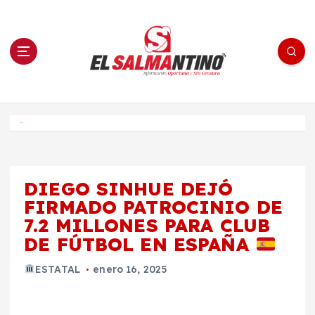
S
a
l
t
a
r
a
l
c
o
El Salmantino - medios/noticias/editorial
n
t
e
Inicio
n
i
d
o
DIEGO SINHUE DEJÓ
FIRMADO PATROCINIO DE
7.2 MILLONES PARA CLUB
DE FÚTBOL EN ESPAÑA
ESTATAL
enero 16, 2025