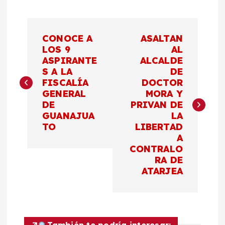
N
CONOCE A
ASALTAN
a
LOS 9
AL
ASPIRANTE
ALCALDE
S A LA
DE
v
FISCALÍA
DOCTOR
GENERAL
MORA Y
e
DE
PRIVAN DE
GUANAJUA
LA
g
TO
LIBERTAD
A
a
CONTRALO
RA DE
c
ATARJEA
i
También te podría interesar: