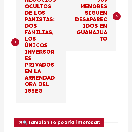
a
OCULTOS
MENORES
DE LOS
SIGUEN
v
PANISTAS:
DESAPAREC
DOS
IDOS EN
e
FAMILIAS,
GUANAJUA
LOS
TO
g
ÚNICOS
INVERSOR
a
ES
PRIVADOS
c
EN LA
ARRENDAD
ORA DEL
i
ISSEG
ó
n
También te podría interesar: