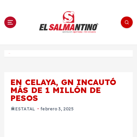
S
a
l
t
a
r
a
l
c
o
El Salmantino - medios/noticias/editorial
n
t
e
Inicio
n
i
d
o
EN CELAYA, GN INCAUTÓ
MÁS DE 1 MILLÓN DE
PESOS
ESTATAL
febrero 3, 2025