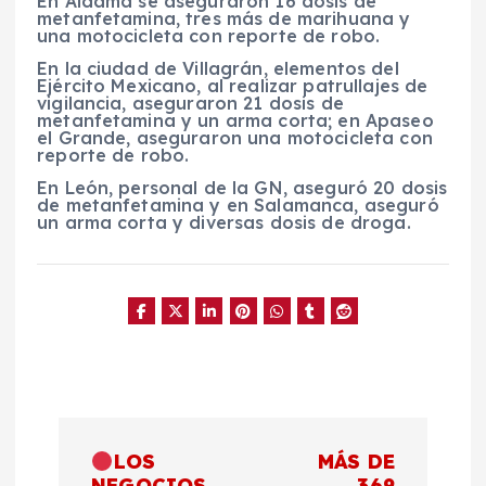
En Aldama se aseguraron 16 dosis de
metanfetamina, tres más de marihuana y
una motocicleta con reporte de robo.
En la ciudad de Villagrán, elementos del
Ejército Mexicano, al realizar patrullajes de
vigilancia, aseguraron 21 dosis de
metanfetamina y un arma corta; en Apaseo
el Grande, aseguraron una motocicleta con
reporte de robo.
En León, personal de la GN, aseguró 20 dosis
de metanfetamina y en Salamanca, aseguró
un arma corta y diversas dosis de droga.
N
LOS
MÁS DE
NEGOCIOS
369