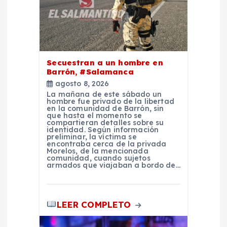
e
e
n
Secuestran a un hombre en
Barrón, #Salamanca
t
agosto 8, 2026
La mañana de este sábado un
hombre fue privado de la libertad
r
en la comunidad de Barrón, sin
que hasta el momento se
compartieran detalles sobre su
identidad. Según información
a
preliminar, la víctima se
encontraba cerca de la privada
Morelos, de la mencionada
d
comunidad, cuando sujetos
armados que viajaban a bordo de…
a
LEER COMPLETO
s