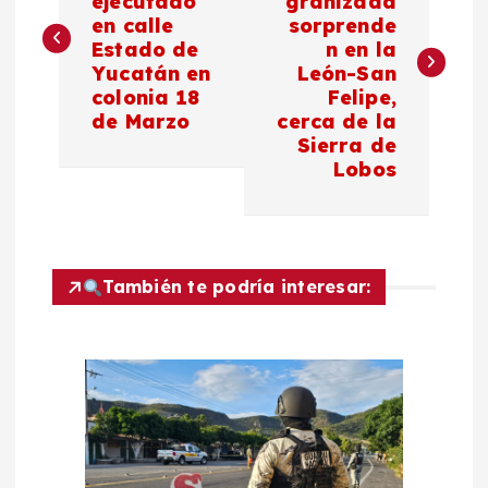
ejecutado
granizada
en calle
sorprende
v
Estado de
n en la
Yucatán en
León-San
e
colonia 18
Felipe,
de Marzo
cerca de la
g
Sierra de
Lobos
a
c
También te podría interesar:
i
ó
n
d