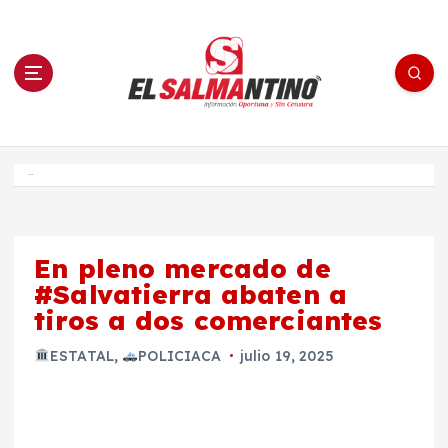
S
a
l
t
a
r
a
l
c
o
El Salmantino - medios/noticias/editorial
n
t
e
Inicio
n
i
d
o
En pleno mercado de
#Salvatierra abaten a
tiros a dos comerciantes
ESTATAL
,
POLICIACA
julio 19, 2025