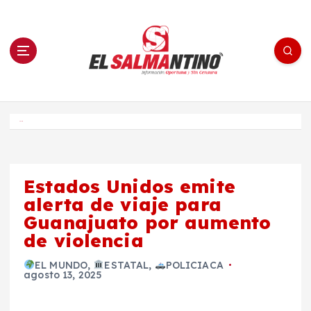
S
a
l
t
a
r
a
l
c
o
El Salmantino - medios/noticias/editorial
n
t
e
Inicio
n
i
d
o
Estados Unidos emite
alerta de viaje para
Guanajuato por aumento
de violencia
EL MUNDO
,
ESTATAL
,
POLICIACA
agosto 13, 2025