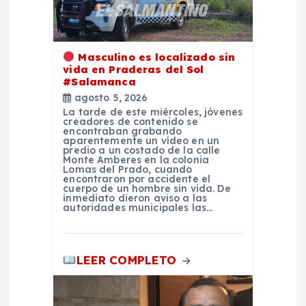
e
e
Masculino es localizado sin
n
vida en Praderas del Sol
#Salamanca
agosto 5, 2026
t
La tarde de este miércoles, jóvenes
creadores de contenido se
encontraban grabando
r
aparentemente un vídeo en un
predio a un costado de la calle
Monte Amberes en la colonia
a
Lomas del Prado, cuando
encontraron por accidente el
cuerpo de un hombre sin vida. De
inmediato dieron aviso a las
d
autoridades municipales las…
a
LEER COMPLETO
s