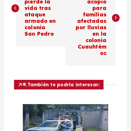
pierde la
acopio
v
vida tras
para
ataque
familias
e
armado en
afectadas
colonia
por lluvias
g
San Pedro
en la
colonia
a
Cuauhtém
oc
c
i
También te podría interesar:
ó
n
d