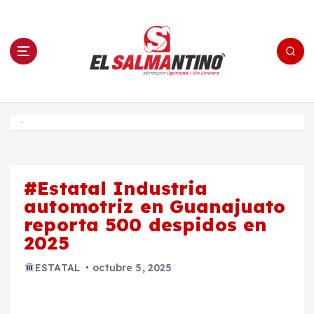
S
a
l
t
a
r
a
l
c
o
El Salmantino - medios/noticias/editorial
n
t
e
Inicio
n
i
d
o
#Estatal Industria
automotriz en Guanajuato
reporta 500 despidos en
2025
ESTATAL
octubre 5, 2025