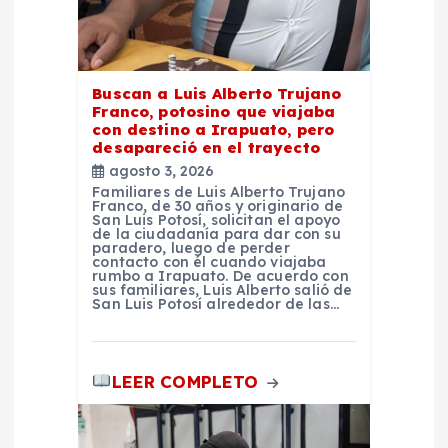
t
r
Buscan a Luis Alberto Trujano
Franco, potosino que viajaba
a
con destino a Irapuato, pero
desapareció en el trayecto
d
agosto 3, 2026
Familiares de Luis Alberto Trujano
Franco, de 30 años y originario de
a
San Luis Potosí, solicitan el apoyo
de la ciudadanía para dar con su
paradero, luego de perder
contacto con él cuando viajaba
s
rumbo a Irapuato. De acuerdo con
sus familiares, Luis Alberto salió de
San Luis Potosí alrededor de las…
LEER COMPLETO