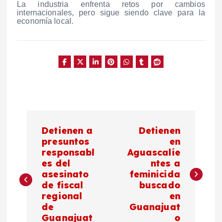
La industria enfrenta retos por cambios
internacionales, pero sigue siendo clave para la
economía local.
N
Detienen a
Detienen
a
presuntos
en
responsabl
Aguascalie
es del
ntes a
v
asesinato
feminicida
de fiscal
buscado
e
regional
en
de
Guanajuat
g
Guanajuat
o